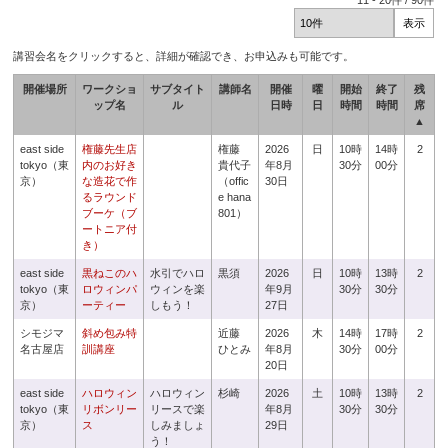
11
-
20
件 /
90
件
講習会名をクリックすると、詳細が確認でき、お申込みも可能です。
開催場所
ワークショ
サブタイト
講師名
開催
曜
開始
終了
残
ップ名
ル
日時
日
時間
時間
席
▲
east side
権藤先生店
権藤
2026
日
10時
14時
2
tokyo（東
内のお好き
貴代子
年8月
30分
00分
京）
な造花で作
（offic
30日
るラウンド
e hana
ブーケ（ブ
801）
ートニア付
き）
east side
黒ねこのハ
水引でハロ
黒須
2026
日
10時
13時
2
tokyo（東
ロウィンパ
ウィンを楽
年9月
30分
30分
京）
ーティー
しもう！
27日
シモジマ
斜め包み特
近藤
2026
木
14時
17時
2
名古屋店
訓講座
ひとみ
年8月
30分
00分
20日
east side
ハロウィン
ハロウィン
杉崎
2026
土
10時
13時
2
tokyo（東
リボンリー
リースで楽
年8月
30分
30分
京）
ス
しみましょ
29日
う！