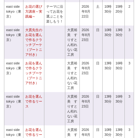
east side
お花の選び
テーマに沿
2026
土
10時
15時
2
tokyo（東
方講座～実
ってお花を
年8月
30分
20分
京）
践編～
選ぶことを
22日
楽しもう！
east side
大貫先生の
大貫裕
2026
日
10時
13時
3
tokyo（東
お花を選ん
美 す
年8月
30分
30分
京）
で作るクラ
りすと
23日
ッチブーケ
ん枯れ
（ブートニ
ない花
ア付き）
工房
east side
お花を選ん
大貫裕
2026
日
13時
16時
3
tokyo（東
で作るクラ
美 す
年8月
30分
30分
京）
ッチブーケ
りすと
23日
（ブートニ
ん枯れ
ア付き）
ない花
工房
east side
お花を選ん
大貫裕
2026
日
13時
16時
3
tokyo（東
で作るリー
美 す
年8月
30分
30分
京）
ス
りすと
23日
ん枯れ
ない花
工房
east side
お花を選ん
大貫裕
2026
日
10時
13時
3
tokyo（東
で作るリー
美 す
年8月
30分
30分