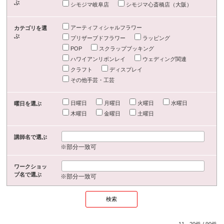
ぶ
シモジマ岐阜店
シモジマ心斎橋店（大阪）
アーティフィシャルフラワー
カテゴリを選
ぶ
プリザーブドフラワー
ラッピング
POP
スクラップブッキング
ハワイアンリボンレイ
ウェディング関連
クラフト
ディスプレイ
その他手芸・工芸
日曜日
月曜日
火曜日
水曜日
曜日を選ぶ
木曜日
金曜日
土曜日
講師名で選ぶ
※部分一致可
ワークショッ
プ名で選ぶ
※部分一致可