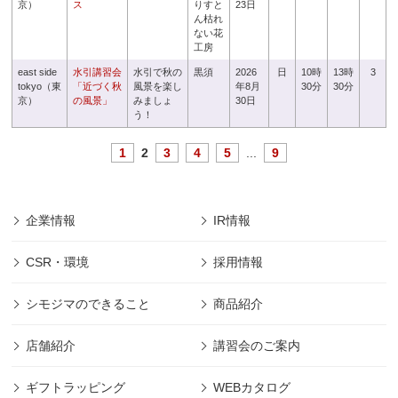
京）
ス
りすと
23日
ん枯れ
ない花
工房
east side
水引講習会
水引で秋の
黒須
2026
日
10時
13時
3
tokyo（東
「近づく秋
風景を楽し
年8月
30分
30分
京）
の風景」
みましょ
30日
う！
1
2
3
4
5
...
9
企業情報
IR情報
CSR・環境
採用情報
シモジマのできること
商品紹介
店舗紹介
講習会のご案内
ギフトラッピング
WEBカタログ