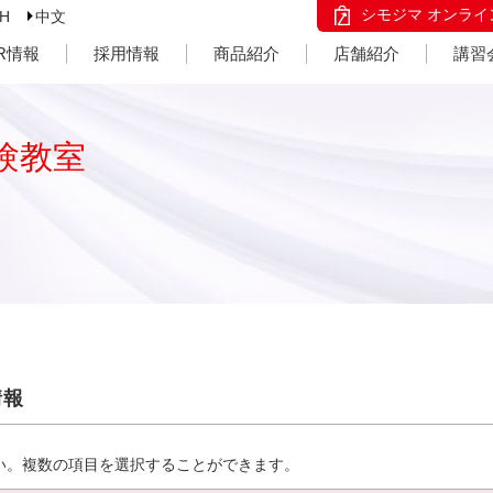
シモジマ オンライ
SH
中文
IR情報
採用情報
商品紹介
店舗紹介
講習
験教室
情報
い。複数の項目を選択することができます。