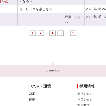
者限定】
くなろう！
ラッピングを楽しもう！
2026年8月2
座
近藤 ひと
2026年9月1
み
1
2
3
4
5
...
9
page top
CSR・環境
採用情報
CSR
会社を知る
環境
社員を知る
募集要項