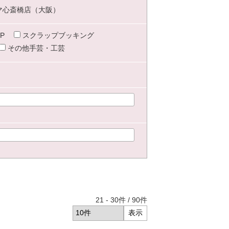
マ心斎橋店（大阪）
P
スクラップブッキング
その他手芸・工芸
21
-
30
件 /
90
件