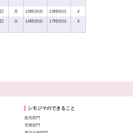
4日
月
10時30分
13時00分
4
5日
火
14時30分
17時00分
4
シモジマのできること
販売部門
営業部門
商品企画部門