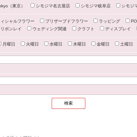
e tokyo（東京）
シモジマ名古屋店
シモジマ岐阜店
シモジ
ィシャルフラワー
プリザーブドフラワー
ラッピング
PO
リボンレイ
ウェディング関連
クラフト
ディスプレイ
月曜日
火曜日
水曜日
木曜日
金曜日
土曜日