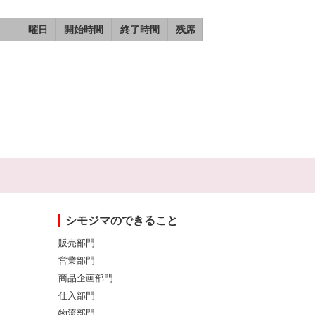
曜日
開始時間
終了時間
残席
シモジマのできること
販売部門
営業部門
商品企画部門
仕入部門
物流部門