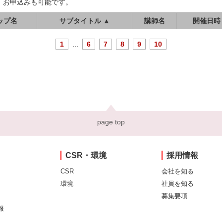
、お申込みも可能です。
ップ名
サブタイトル ▲
講師名
開催日時
1
...
6
7
8
9
10
page top
CSR・環境
採用情報
CSR
会社を知る
環境
社員を知る
募集要項
報