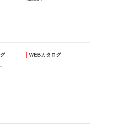
ング
WEBカタログ
し