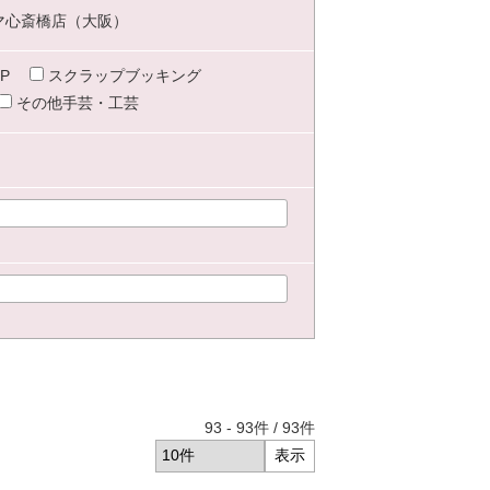
マ心斎橋店（大阪）
P
スクラップブッキング
その他手芸・工芸
93
-
93
件 /
93
件