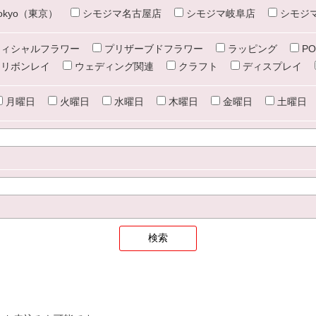
e tokyo（東京）
シモジマ名古屋店
シモジマ岐阜店
シモジ
ィシャルフラワー
プリザーブドフラワー
ラッピング
PO
リボンレイ
ウェディング関連
クラフト
ディスプレイ
月曜日
火曜日
水曜日
木曜日
金曜日
土曜日