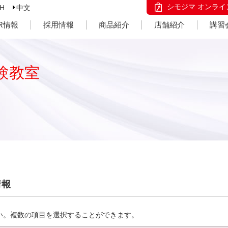
シモジマ オンライ
SH
中文
IR情報
採用情報
商品紹介
店舗紹介
講習
験教室
情報
い。複数の項目を選択することができます。