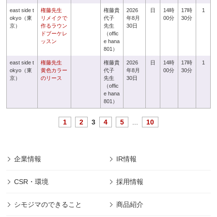
east side t
権藤先生
権藤貴
2026
日
14時
17時
1
okyo（東
リメイクで
代子
年8月
00分
30分
京）
作るラウン
先生
30日
ドブーケレ
（offic
ッスン
e hana
801）
east side t
権藤先生
権藤貴
2026
日
14時
17時
1
okyo（東
黄色カラー
代子
年8月
00分
30分
京）
のリース
先生
30日
（offic
e hana
801）
1
2
3
4
5
...
10
企業情報
IR情報
CSR・環境
採用情報
シモジマのできること
商品紹介