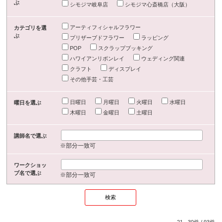
ぶ
シモジマ岐阜店
シモジマ心斎橋店（大阪）
アーティフィシャルフラワー
カテゴリを選
ぶ
プリザーブドフラワー
ラッピング
POP
スクラップブッキング
ハワイアンリボンレイ
ウェディング関連
クラフト
ディスプレイ
その他手芸・工芸
日曜日
月曜日
火曜日
水曜日
曜日を選ぶ
木曜日
金曜日
土曜日
講師名で選ぶ
※部分一致可
ワークショッ
プ名で選ぶ
※部分一致可