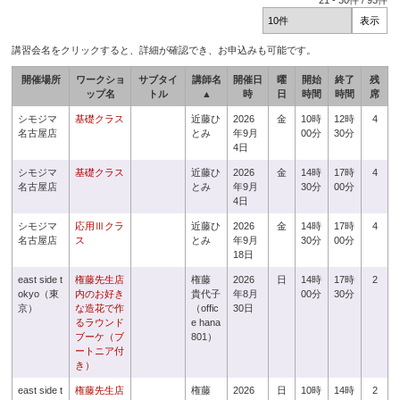
21
-
30
件 /
93
件
講習会名をクリックすると、詳細が確認でき、お申込みも可能です。
開催場所
ワークショ
サブタイ
講師名
開催日
曜
開始
終了
残
ップ名
トル
▲
時
日
時間
時間
席
シモジマ
基礎クラス
近藤ひ
2026
金
10時
12時
4
名古屋店
とみ
年9月
00分
30分
4日
シモジマ
基礎クラス
近藤ひ
2026
金
14時
17時
4
名古屋店
とみ
年9月
30分
00分
4日
シモジマ
応用Ⅲクラ
近藤ひ
2026
金
14時
17時
4
名古屋店
ス
とみ
年9月
30分
00分
18日
east side t
権藤先生店
権藤
2026
日
14時
17時
2
okyo（東
内のお好き
貴代子
年8月
00分
30分
京）
な造花で作
（offic
30日
るラウンド
e hana
ブーケ（ブ
801）
ートニア付
き）
east side t
権藤先生店
権藤
2026
日
10時
14時
2