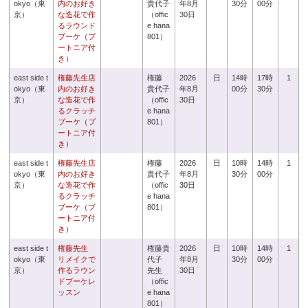
okyo（東
内のお好き
貴代子
年8月
30分
00分
京）
な造花で作
（offic
30日
るラウンド
e hana
ブーケ（ブ
801）
ートニア付
き）
east side t
権藤先生店
権藤
2026
日
14時
17時
1
okyo（東
内のお好き
貴代子
年8月
00分
30分
京）
な造花で作
（offic
30日
るクラッチ
e hana
ブーケ（ブ
801）
ートニア付
き）
east side t
権藤先生店
権藤
2026
日
10時
14時
1
okyo（東
内のお好き
貴代子
年8月
30分
00分
京）
な造花で作
（offic
30日
るクラッチ
e hana
ブーケ（ブ
801）
ートニア付
き）
east side t
権藤先生
権藤貴
2026
日
10時
14時
1
okyo（東
リメイクで
代子
年8月
30分
00分
京）
作るラウン
先生
30日
ドブーケレ
（offic
ッスン
e hana
801）