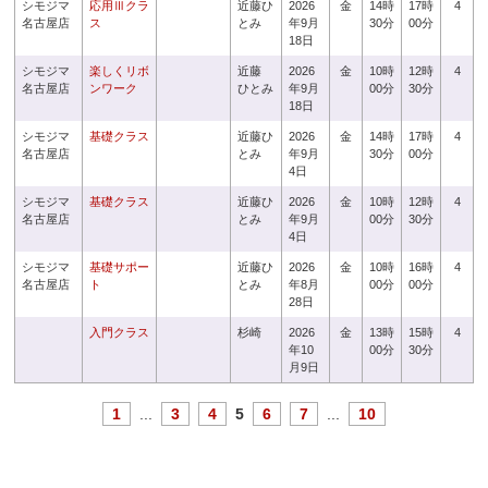
シモジマ
応用Ⅲクラ
近藤ひ
2026
金
14時
17時
4
名古屋店
ス
とみ
年9月
30分
00分
18日
シモジマ
楽しくリボ
近藤
2026
金
10時
12時
4
名古屋店
ンワーク
ひとみ
年9月
00分
30分
18日
シモジマ
基礎クラス
近藤ひ
2026
金
14時
17時
4
名古屋店
とみ
年9月
30分
00分
4日
シモジマ
基礎クラス
近藤ひ
2026
金
10時
12時
4
名古屋店
とみ
年9月
00分
30分
4日
シモジマ
基礎サポー
近藤ひ
2026
金
10時
16時
4
名古屋店
ト
とみ
年8月
00分
00分
28日
入門クラス
杉崎
2026
金
13時
15時
4
年10
00分
30分
月9日
1
...
3
4
5
6
7
...
10