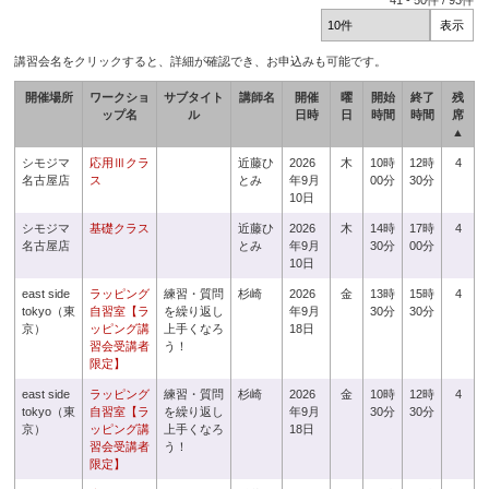
41
-
50
件 /
93
件
講習会名をクリックすると、詳細が確認でき、お申込みも可能です。
開催場所
ワークショ
サブタイト
講師名
開催
曜
開始
終了
残
ップ名
ル
日時
日
時間
時間
席
▲
シモジマ
応用Ⅲクラ
近藤ひ
2026
木
10時
12時
4
名古屋店
ス
とみ
年9月
00分
30分
10日
シモジマ
基礎クラス
近藤ひ
2026
木
14時
17時
4
名古屋店
とみ
年9月
30分
00分
10日
east side
ラッピング
練習・質問
杉崎
2026
金
13時
15時
4
tokyo（東
自習室【ラ
を繰り返し
年9月
30分
30分
京）
ッピング講
上手くなろ
18日
習会受講者
う！
限定】
east side
ラッピング
練習・質問
杉崎
2026
金
10時
12時
4
tokyo（東
自習室【ラ
を繰り返し
年9月
30分
30分
京）
ッピング講
上手くなろ
18日
習会受講者
う！
限定】