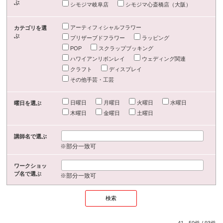
ぶ
シモジマ岐阜店
シモジマ心斎橋店（大阪）
アーティフィシャルフラワー
カテゴリを選
ぶ
プリザーブドフラワー
ラッピング
POP
スクラップブッキング
ハワイアンリボンレイ
ウェディング関連
クラフト
ディスプレイ
その他手芸・工芸
日曜日
月曜日
火曜日
水曜日
曜日を選ぶ
木曜日
金曜日
土曜日
講師名で選ぶ
※部分一致可
ワークショッ
プ名で選ぶ
※部分一致可