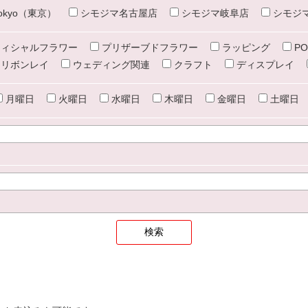
e tokyo（東京）
シモジマ名古屋店
シモジマ岐阜店
シモジ
ィシャルフラワー
プリザーブドフラワー
ラッピング
PO
リボンレイ
ウェディング関連
クラフト
ディスプレイ
月曜日
火曜日
水曜日
木曜日
金曜日
土曜日