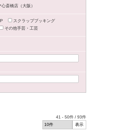
マ心斎橋店（大阪）
P
スクラップブッキング
その他手芸・工芸
41
-
50
件 /
93
件