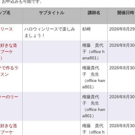
、お申込みも可能です。
ップ名
サブタイトル
講師名
開催日時
ンリース
ハロウィンリースで楽しみ
杉崎
2026年8月2
ましょう！
お好きな造
権藤 貴代
2026年8月3
ドブーケ
子（office h
き）
ana801）
クで作るラ
権藤貴代
2026年8月3
ッスン
子 先生
（office han
a801）
ラーのリー
権藤貴代
2026年8月3
子 先生
（office han
a801）
お好きな造
権藤 貴代
2026年8月3
チブーケ
子（office h