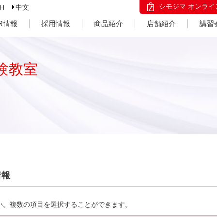
シモジマ オンライ
SH
中文
IR情報
採用情報
商品紹介
店舗紹介
講習
験教室
情報
い。複数の項目を選択することができます。