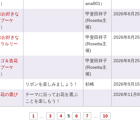
き）
ana801）
のお好きな
甲斐田祥子
2026年8月2
スブーケ
(Rosetta主
き）
催)
のお好きな
甲斐田祥子
2026年8月2
ュラルリー
(Rosetta主
催)
カゴ＆造花
甲斐田祥子
2026年8月2
クブーケ
(Rosetta主
き）
催)
リボンを楽しみましょう！
杉崎
2026年9月1
お花の選び
テーマに沿ってお花を選ぶ
2026年11月
～
ことを楽しもう！
1
...
3
4
5
6
7
...
10