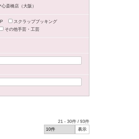
マ心斎橋店（大阪）
P
スクラップブッキング
その他手芸・工芸
21
-
30
件 /
93
件