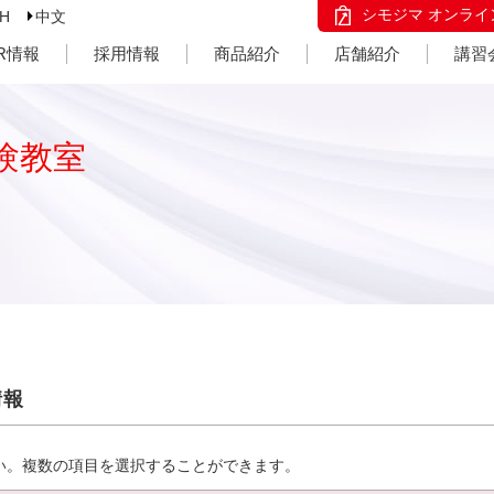
シモジマ オンライ
SH
中文
IR情報
採用情報
商品紹介
店舗紹介
講習
験教室
情報
い。複数の項目を選択することができます。