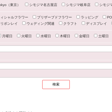
e tokyo（東京）
シモジマ名古屋店
シモジマ岐阜店
シモジ
ィシャルフラワー
プリザーブドフラワー
ラッピング
PO
リボンレイ
ウェディング関連
クラフト
ディスプレイ
月曜日
火曜日
水曜日
木曜日
金曜日
土曜日