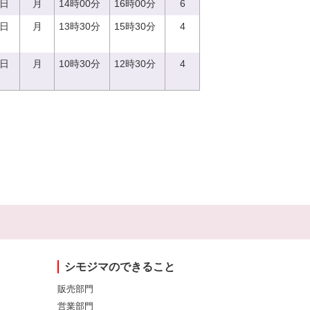
4日
月
14時00分
16時00分
6
7日
月
13時30分
15時30分
4
7日
月
10時30分
12時30分
4
シモジマのできること
販売部門
営業部門