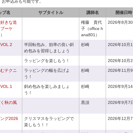
、お申込みも可能です。
ップ名
サブタイトル
講師名
開催日時
お好きな造
権藤 貴代
2026年8月3
チブーケ
子（office h
き）
ana801）
OL.2
半回転包み、効率の良い斜
杉崎
2026年10月
め包みを習得しましょう
ラッピングを楽しもう！
2026年10月
包むテクニ
ラッピングの幅を広げよ
杉崎
2026年11月
う！
OL.1
斜め包みを楽しみましょ
杉崎
2026年9月1
う！
づく秋の風
黒須
2026年9月7
グ2026
クリスマスをラッピングで
2026年12月
楽しもう！！