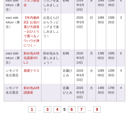
east side
リボン講習
リボンを楽
杉崎
2026
木
10時
12時
8
tokyo（東
会
しみましょ
年9月
30分
30分
京）
う！
10日
east side
【年内最終
お花えらび
2026
日
10時
15時
3
tokyo（東
回】お花の
からラッピ
年9月
30分
20分
京）
選び方講座
ングまで楽
13日
～おひとり
しみましょ
で選べるノ
う！
ウハウが身
につく～
east side
斜め包み特
斜め包みを
杉崎
2026
月
13時
15時
6
tokyo（東
化講座VO
楽しみまし
年9月
00分
30分
京）
L.1
ょう！
14日
シモジマ
基礎クラス
近藤ひ
2026
火
10時
12時
4
名古屋店
とみ
年9月
00分
30分
15日
シモジマ
斜め包み特
近藤
2026
火
14時
17時
4
名古屋店
訓講座
ひとみ
年9月
30分
00分
15日
1
...
3
4
5
6
7
...
9