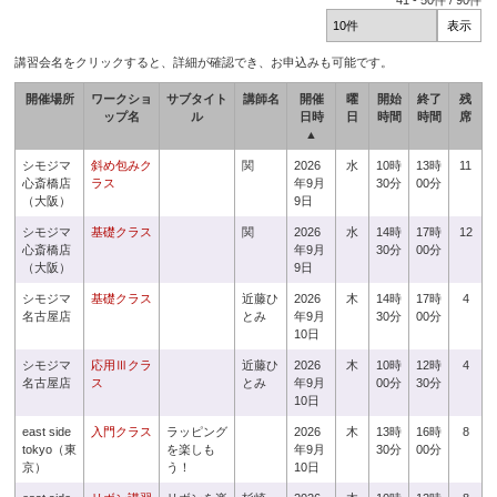
41
-
50
件 /
90
件
講習会名をクリックすると、詳細が確認でき、お申込みも可能です。
開催場所
ワークショ
サブタイト
講師名
開催
曜
開始
終了
残
ップ名
ル
日時
日
時間
時間
席
▲
シモジマ
斜め包みク
関
2026
水
10時
13時
11
心斎橋店
ラス
年9月
30分
00分
（大阪）
9日
シモジマ
基礎クラス
関
2026
水
14時
17時
12
心斎橋店
年9月
30分
00分
（大阪）
9日
シモジマ
基礎クラス
近藤ひ
2026
木
14時
17時
4
名古屋店
とみ
年9月
30分
00分
10日
シモジマ
応用Ⅲクラ
近藤ひ
2026
木
10時
12時
4
名古屋店
ス
とみ
年9月
00分
30分
10日
east side
入門クラス
ラッピング
2026
木
13時
16時
8
tokyo（東
を楽しも
年9月
30分
00分
京）
う！
10日