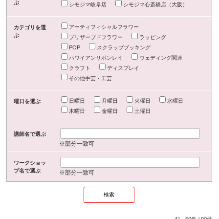
ぶ
シモジマ岐阜店
シモジマ心斎橋店（大阪）
アーティフィシャルフラワー
カテゴリを選
ぶ
プリザーブドフラワー
ラッピング
POP
スクラップブッキング
ハワイアンリボンレイ
ウェディング関連
クラフト
ディスプレイ
その他手芸・工芸
日曜日
月曜日
火曜日
水曜日
曜日を選ぶ
木曜日
金曜日
土曜日
講師名で選ぶ
※部分一致可
ワークショッ
プ名で選ぶ
※部分一致可