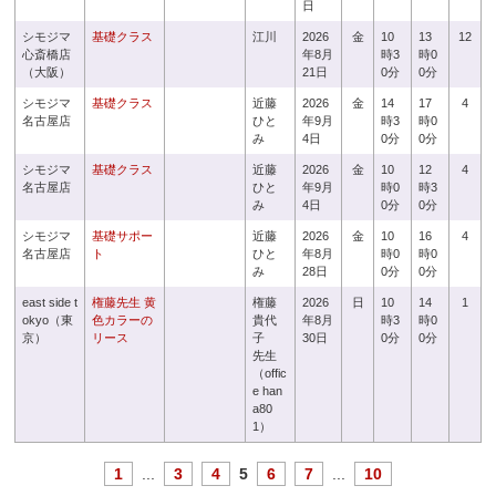
日
シモジマ
基礎クラス
江川
2026
金
10
13
12
心斎橋店
年8月
時3
時0
（大阪）
21日
0分
0分
シモジマ
基礎クラス
近藤
2026
金
14
17
4
名古屋店
ひと
年9月
時3
時0
み
4日
0分
0分
シモジマ
基礎クラス
近藤
2026
金
10
12
4
名古屋店
ひと
年9月
時0
時3
み
4日
0分
0分
シモジマ
基礎サポー
近藤
2026
金
10
16
4
名古屋店
ト
ひと
年8月
時0
時0
み
28日
0分
0分
east side t
権藤先生 黄
権藤
2026
日
10
14
1
okyo（東
色カラーの
貴代
年8月
時3
時0
京）
リース
子
30日
0分
0分
先生
（offic
e han
a80
1）
1
...
3
4
5
6
7
...
10