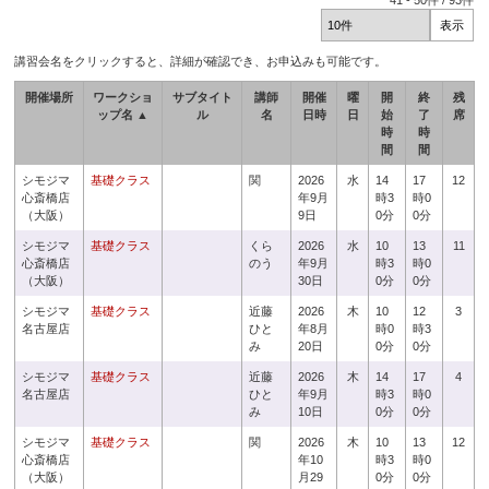
41
-
50
件 /
93
件
講習会名をクリックすると、詳細が確認でき、お申込みも可能です。
開催場所
ワークショ
サブタイト
講師
開催
曜
開
終
残
ップ名 ▲
ル
名
日時
日
始
了
席
時
時
間
間
シモジマ
基礎クラス
関
2026
水
14
17
12
心斎橋店
年9月
時3
時0
（大阪）
9日
0分
0分
シモジマ
基礎クラス
くら
2026
水
10
13
11
心斎橋店
のう
年9月
時3
時0
（大阪）
30日
0分
0分
シモジマ
基礎クラス
近藤
2026
木
10
12
3
名古屋店
ひと
年8月
時0
時3
み
20日
0分
0分
シモジマ
基礎クラス
近藤
2026
木
14
17
4
名古屋店
ひと
年9月
時3
時0
み
10日
0分
0分
シモジマ
基礎クラス
関
2026
木
10
13
12
心斎橋店
年10
時3
時0
（大阪）
月29
0分
0分