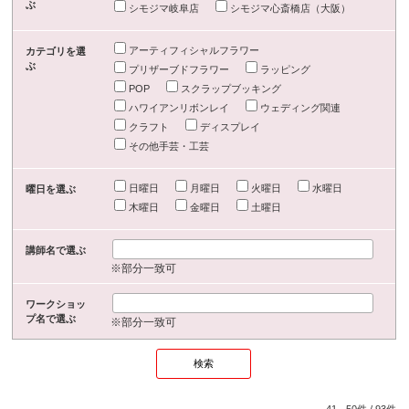
ぶ
シモジマ岐阜店
シモジマ心斎橋店（大阪）
アーティフィシャルフラワー
カテゴリを選
ぶ
プリザーブドフラワー
ラッピング
POP
スクラップブッキング
ハワイアンリボンレイ
ウェディング関連
クラフト
ディスプレイ
その他手芸・工芸
日曜日
月曜日
火曜日
水曜日
曜日を選ぶ
木曜日
金曜日
土曜日
講師名で選ぶ
※部分一致可
ワークショッ
プ名で選ぶ
※部分一致可