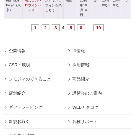
east side
黒ねこのハ
水引でハロ
黒須
2026
水
13時
16時
8
tokyo（東
ロウィンパ
ウィンを楽
年10
00分
00分
京）
ーティー
しもう！
月14
日
1
2
3
4
5
6
...
10
企業情報
IR情報
CSR・環境
採用情報
シモジマのできること
商品紹介
店舗紹介
講習会のご案内
ギフトラッピング
WEBカタログ
新規お取引
各種サポート