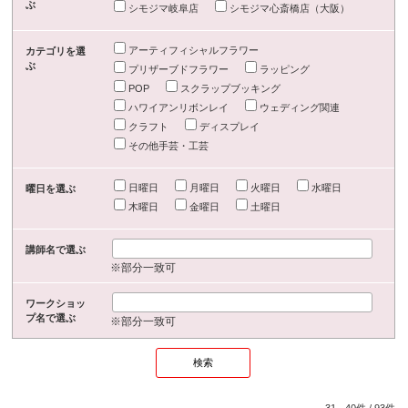
ぶ
シモジマ岐阜店
シモジマ心斎橋店（大阪）
アーティフィシャルフラワー
カテゴリを選
ぶ
プリザーブドフラワー
ラッピング
POP
スクラップブッキング
ハワイアンリボンレイ
ウェディング関連
クラフト
ディスプレイ
その他手芸・工芸
日曜日
月曜日
火曜日
水曜日
曜日を選ぶ
木曜日
金曜日
土曜日
講師名で選ぶ
※部分一致可
ワークショッ
プ名で選ぶ
※部分一致可