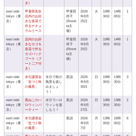
き）
east side
甲斐田先生
甲斐田
2026
火
10時
14時
1
tokyo（東
店内のお好
祥子
年8月
30分
00分
京）
きな造花で
(Roset
25日
作るナチュ
ta主
ラルリース
催)
east side
店内のお好
甲斐田
2026
火
10時
14時
1
tokyo（東
きなカゴ＆
祥子
年8月
30分
00分
京）
造花で作る
(Roset
25日
カゴバック
ta主
ブーケ（ブ
催)
ート二ア付
き）
east side
水引講習会
水引で秋の
黒須
2026
日
10時
13時
3
tokyo（東
「近づく秋
風景を楽し
年8月
30分
30分
京）
の風景」
みましょ
30日
う！
east side
黒ねこのハ
水引でハロ
黒須
2026
日
10時
13時
2
tokyo（東
ロウィンパ
ウィンを楽
年9月
30分
30分
京）
ーティー
しもう！
27日
east side
水引講習会
黒須
2026
月
13時
16時
6
tokyo（東
「近づく秋
年9月
00分
00分
京）
の風景」
7日