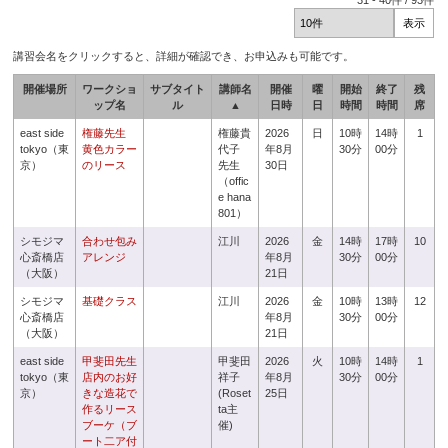
31
-
40
件 /
93
件
講習会名をクリックすると、詳細が確認でき、お申込みも可能です。
開催場所
ワークショ
サブタイト
講師名
開催
曜
開始
終了
残
ップ名
ル
▲
日時
日
時間
時間
席
east side
権藤先生
権藤貴
2026
日
10時
14時
1
tokyo（東
黄色カラー
代子
年8月
30分
00分
京）
のリース
先生
30日
（offic
e hana
801）
シモジマ
合わせ包み
江川
2026
金
14時
17時
10
心斎橋店
アレンジ
年8月
30分
00分
（大阪）
21日
シモジマ
基礎クラス
江川
2026
金
10時
13時
12
心斎橋店
年8月
30分
00分
（大阪）
21日
east side
甲斐田先生
甲斐田
2026
火
10時
14時
1
tokyo（東
店内のお好
祥子
年8月
30分
00分
京）
きな造花で
(Roset
25日
作るリース
ta主
ブーケ（ブ
催)
ート二ア付