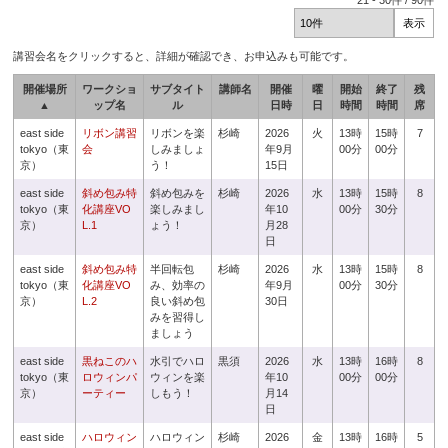
21
-
30
件 /
90
件
講習会名をクリックすると、詳細が確認でき、お申込みも可能です。
開催場所
ワークショ
サブタイト
講師名
開催
曜
開始
終了
残
▲
ップ名
ル
日時
日
時間
時間
席
east side
リボン講習
リボンを楽
杉崎
2026
火
13時
15時
7
tokyo（東
会
しみましょ
年9月
00分
00分
京）
う！
15日
east side
斜め包み特
斜め包みを
杉崎
2026
水
13時
15時
8
tokyo（東
化講座VO
楽しみまし
年10
00分
30分
京）
L.1
ょう！
月28
日
east side
斜め包み特
半回転包
杉崎
2026
水
13時
15時
8
tokyo（東
化講座VO
み、効率の
年9月
00分
30分
京）
L.2
良い斜め包
30日
みを習得し
ましょう
east side
黒ねこのハ
水引でハロ
黒須
2026
水
13時
16時
8
tokyo（東
ロウィンパ
ウィンを楽
年10
00分
00分
京）
ーティー
しもう！
月14
日
east side
ハロウィン
ハロウィン
杉崎
2026
金
13時
16時
5