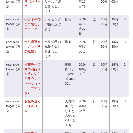
tokyo（東
リボンリー
リースで楽
年10
00分
00分
京）
ス
しみましょ
月2日
う！
east side
倒さずその
ラッピング
杉崎
2026
金
13時
15時
6
tokyo（東
まま包むテ
の幅を広げ
年11
00分
30分
京）
クニック
よう！
月27
日
east side
水引講習会
水引で秋の
黒須
2026
日
10時
13時
3
tokyo（東
「近づく秋
風景を楽し
年8月
30分
30分
京）
の風景」
みましょ
30日
う！
east side
権藤先生店
権藤
2026
日
10時
14時
2
tokyo（東
内のお好き
貴代子
年8月
30分
00分
京）
な造花で作
（offic
30日
るラウンド
e hana
ブーケ（ブ
801）
ートニア付
き）
east side
お花を選ん
大貫裕
2026
日
10時
13時
3
tokyo（東
で作るリー
美 す
年8月
30分
30分
京）
ス
りすと
23日
ん枯れ
ない花
工房