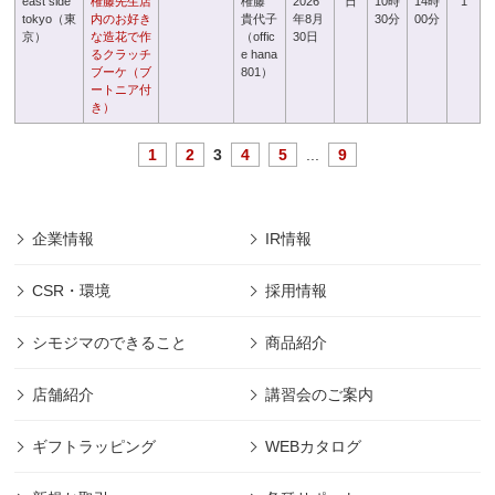
east side
権藤先生店
権藤
2026
日
10時
14時
1
tokyo（東
内のお好き
貴代子
年8月
30分
00分
京）
な造花で作
（offic
30日
るクラッチ
e hana
ブーケ（ブ
801）
ートニア付
き）
1
2
3
4
5
...
9
企業情報
IR情報
CSR・環境
採用情報
シモジマのできること
商品紹介
店舗紹介
講習会のご案内
ギフトラッピング
WEBカタログ