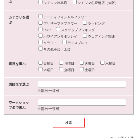
ぶ
シモジマ岐阜店
シモジマ心斎橋店（大阪）
アーティフィシャルフラワー
カテゴリを選
ぶ
プリザーブドフラワー
ラッピング
POP
スクラップブッキング
ハワイアンリボンレイ
ウェディング関連
クラフト
ディスプレイ
その他手芸・工芸
日曜日
月曜日
火曜日
水曜日
曜日を選ぶ
木曜日
金曜日
土曜日
講師名で選ぶ
※部分一致可
ワークショッ
プ名で選ぶ
※部分一致可