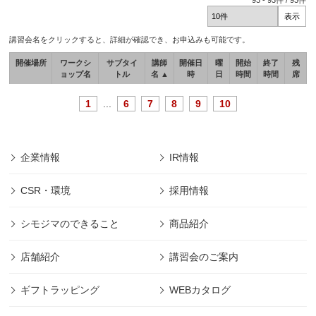
93
-
93
件 /
93
件
講習会名をクリックすると、詳細が確認でき、お申込みも可能です。
開催場所
ワークシ
サブタイ
講師
開催日
曜
開始
終了
残
ョップ名
トル
名 ▲
時
日
時間
時間
席
1
...
6
7
8
9
10
企業情報
IR情報
CSR・環境
採用情報
シモジマのできること
商品紹介
店舗紹介
講習会のご案内
ギフトラッピング
WEBカタログ