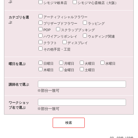
ぶ
シモジマ岐阜店
シモジマ心斎橋店（大阪）
アーティフィシャルフラワー
カテゴリを選
ぶ
プリザーブドフラワー
ラッピング
POP
スクラップブッキング
ハワイアンリボンレイ
ウェディング関連
クラフト
ディスプレイ
その他手芸・工芸
日曜日
月曜日
火曜日
水曜日
曜日を選ぶ
木曜日
金曜日
土曜日
講師名で選ぶ
※部分一致可
ワークショッ
プ名で選ぶ
※部分一致可