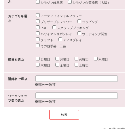
ぶ
シモジマ岐阜店
シモジマ心斎橋店（大阪）
アーティフィシャルフラワー
カテゴリを選
ぶ
プリザーブドフラワー
ラッピング
POP
スクラップブッキング
ハワイアンリボンレイ
ウェディング関連
クラフト
ディスプレイ
その他手芸・工芸
日曜日
月曜日
火曜日
水曜日
曜日を選ぶ
木曜日
金曜日
土曜日
講師名で選ぶ
※部分一致可
ワークショッ
プ名で選ぶ
※部分一致可