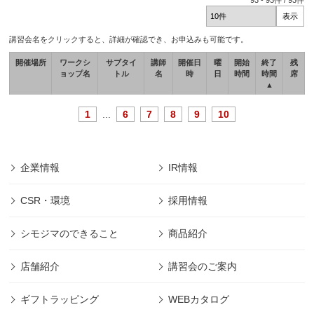
93
-
93
件 /
93
件
講習会名をクリックすると、詳細が確認でき、お申込みも可能です。
開催場所
ワークシ
サブタイ
講師
開催日
曜
開始
終了
残
ョップ名
トル
名
時
日
時間
時間
席
▲
1
...
6
7
8
9
10
企業情報
IR情報
CSR・環境
採用情報
シモジマのできること
商品紹介
店舗紹介
講習会のご案内
ギフトラッピング
WEBカタログ