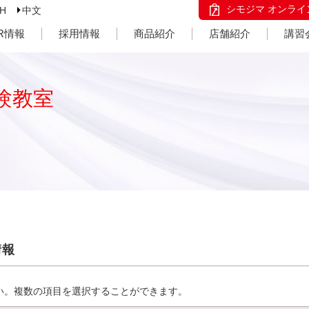
シモジマ オンライ
SH
中文
IR情報
採用情報
商品紹介
店舗紹介
講習
験教室
情報
い。複数の項目を選択することができます。