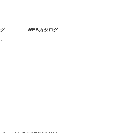
ング
WEBカタログ
し