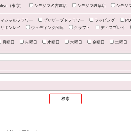
e tokyo（東京）
シモジマ名古屋店
シモジマ岐阜店
シモジ
ィシャルフラワー
プリザーブドフラワー
ラッピング
PO
リボンレイ
ウェディング関連
クラフト
ディスプレイ
月曜日
火曜日
水曜日
木曜日
金曜日
土曜日