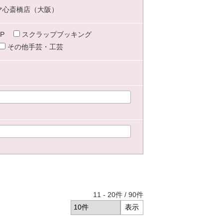
マ心斎橋店（大阪）
P
スクラップブッキング
その他手芸・工芸
11
-
20
件 /
90
件