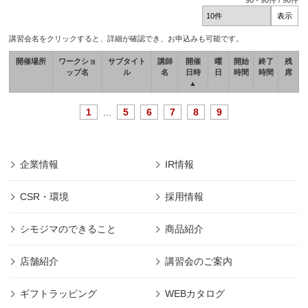
90
-
90
件 /
90
件
講習会名をクリックすると、詳細が確認でき、お申込みも可能です。
開催場所
ワークショ
サブタイト
講師
開催
曜
開始
終了
残
ップ名
ル
名
日時
日
時間
時間
席
▲
1
...
5
6
7
8
9
企業情報
IR情報
CSR・環境
採用情報
シモジマのできること
商品紹介
店舗紹介
講習会のご案内
ギフトラッピング
WEBカタログ