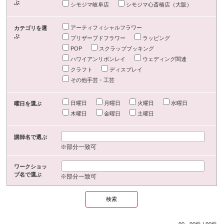
ぶ
シモジマ岐阜店
シモジマ心斎橋店（大阪）
アーティフィシャルフラワー
カテゴリを選
ぶ
プリザーブドフラワー
ラッピング
POP
スクラップブッキング
ハワイアンリボンレイ
ウェディング関連
クラフト
ディスプレイ
その他手芸・工芸
日曜日
月曜日
火曜日
水曜日
曜日を選ぶ
木曜日
金曜日
土曜日
講師名で選ぶ
※部分一致可
ワークショッ
プ名で選ぶ
※部分一致可