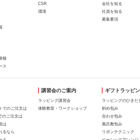
CSR
会社を知る
環境
社員を知る
募集要項
報
情報
ース
講習会のご案内
ギフトラッピ
ラッピング講習会
ラッピングのひきだ
トでのご注文は
体験教室・ワークショップ
斜め包み
Xでのご注文は
合わせ包み
談は
風呂敷包み
れるなら
リボンテクニック
ード
ベーシックアレンジ