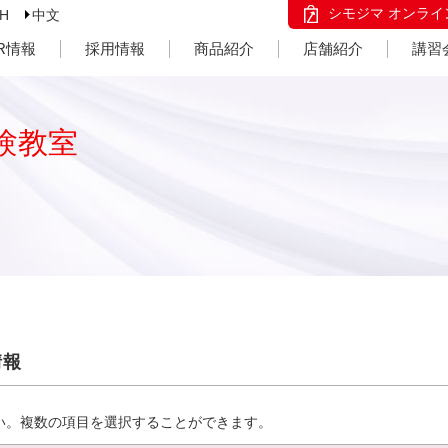
シモジマ オンライ
SH
中文
IR情報
採用情報
商品紹介
店舗紹介
講習
験教室
情報
い。複数の項目を選択することができます。