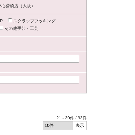
マ心斎橋店（大阪）
P
スクラップブッキング
その他手芸・工芸
21
-
30
件 /
93
件