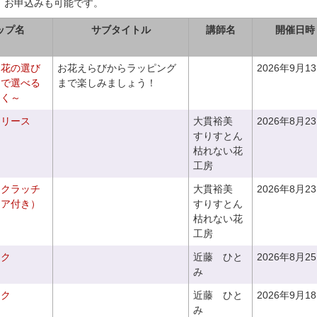
、お申込みも可能です。
ップ名
サブタイトル
講師名
開催日時
お花の選び
お花えらびからラッピング
2026年9月1
りで選べる
まで楽しみましょう！
つく～
るリース
大貫裕美
2026年8月2
すりすとん
枯れない花
工房
るクラッチ
大貫裕美
2026年8月2
ニア付き）
すりすとん
枯れない花
工房
ーク
近藤 ひと
2026年8月2
み
ーク
近藤 ひと
2026年9月1
み