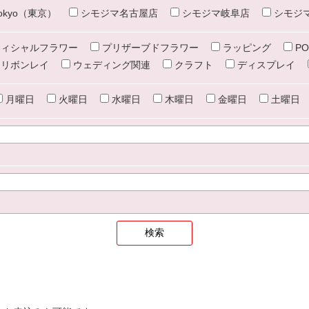
e tokyo（東京）
シモジマ名古屋店
シモジマ岐阜店
シモジ
ィシャルフラワー
プリザーブドフラワー
ラッピング
PO
リボンレイ
ウェディング関連
クラフト
ディスプレイ
月曜日
火曜日
水曜日
木曜日
金曜日
土曜日