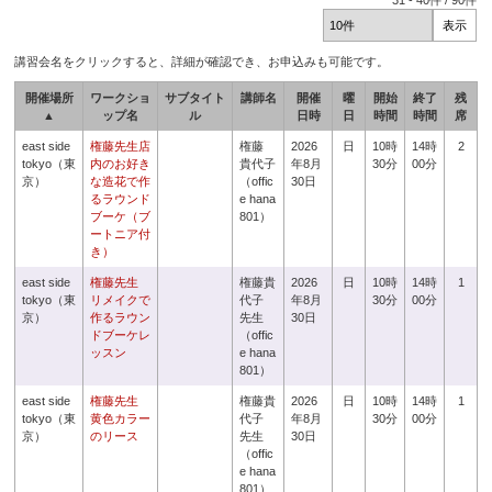
31
-
40
件 /
90
件
講習会名をクリックすると、詳細が確認でき、お申込みも可能です。
開催場所
ワークショ
サブタイト
講師名
開催
曜
開始
終了
残
▲
ップ名
ル
日時
日
時間
時間
席
east side
権藤先生店
権藤
2026
日
10時
14時
2
tokyo（東
内のお好き
貴代子
年8月
30分
00分
京）
な造花で作
（offic
30日
るラウンド
e hana
ブーケ（ブ
801）
ートニア付
き）
east side
権藤先生
権藤貴
2026
日
10時
14時
1
tokyo（東
リメイクで
代子
年8月
30分
00分
京）
作るラウン
先生
30日
ドブーケレ
（offic
ッスン
e hana
801）
east side
権藤先生
権藤貴
2026
日
10時
14時
1
tokyo（東
黄色カラー
代子
年8月
30分
00分
京）
のリース
先生
30日
（offic
e hana
801）