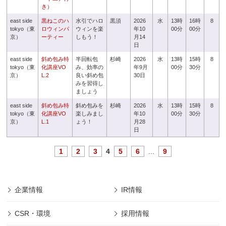
き）
east side
黒ねこのハ
水引でハロ
黒須
2026
水
13時
16時
8
tokyo（東
ロウィンパ
ウィンを楽
年10
00分
00分
京）
ーティー
しもう！
月14
日
east side
斜め包み特
半回転包
杉崎
2026
水
13時
15時
8
tokyo（東
化講座VO
み、効率の
年9月
00分
30分
京）
L.2
良い斜め包
30日
みを習得し
ましょう
east side
斜め包み特
斜め包みを
杉崎
2026
水
13時
15時
8
tokyo（東
化講座VO
楽しみまし
年10
00分
30分
京）
L.1
ょう！
月28
日
1
2
3
4
5
6
...
9
企業情報
IR情報
CSR・環境
採用情報