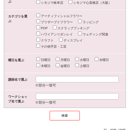
ぶ
シモジマ岐阜店
シモジマ心斎橋店（大阪）
アーティフィシャルフラワー
カテゴリを選
ぶ
プリザーブドフラワー
ラッピング
POP
スクラップブッキング
ハワイアンリボンレイ
ウェディング関連
クラフト
ディスプレイ
その他手芸・工芸
日曜日
月曜日
火曜日
水曜日
曜日を選ぶ
木曜日
金曜日
土曜日
講師名で選ぶ
※部分一致可
ワークショッ
プ名で選ぶ
※部分一致可