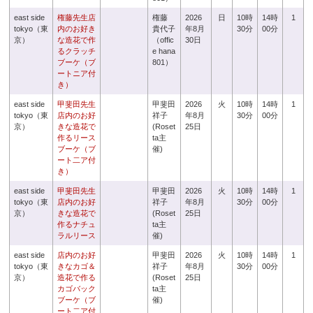
east side
権藤先生店
権藤
2026
日
10時
14時
1
tokyo（東
内のお好き
貴代子
年8月
30分
00分
京）
な造花で作
（offic
30日
るクラッチ
e hana
ブーケ（ブ
801）
ートニア付
き）
east side
甲斐田先生
甲斐田
2026
火
10時
14時
1
tokyo（東
店内のお好
祥子
年8月
30分
00分
京）
きな造花で
(Roset
25日
作るリース
ta主
ブーケ（ブ
催)
ート二ア付
き）
east side
甲斐田先生
甲斐田
2026
火
10時
14時
1
tokyo（東
店内のお好
祥子
年8月
30分
00分
京）
きな造花で
(Roset
25日
作るナチュ
ta主
ラルリース
催)
east side
店内のお好
甲斐田
2026
火
10時
14時
1
tokyo（東
きなカゴ＆
祥子
年8月
30分
00分
京）
造花で作る
(Roset
25日
カゴバック
ta主
ブーケ（ブ
催)
ート二ア付