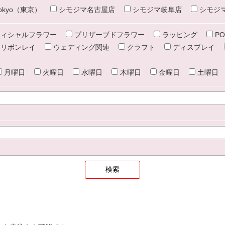
e tokyo（東京）
シモジマ名古屋店
シモジマ岐阜店
シモジ
ィシャルフラワー
プリザーブドフラワー
ラッピング
PO
リボンレイ
ウェディング関連
クラフト
ディスプレイ
月曜日
火曜日
水曜日
木曜日
金曜日
土曜日