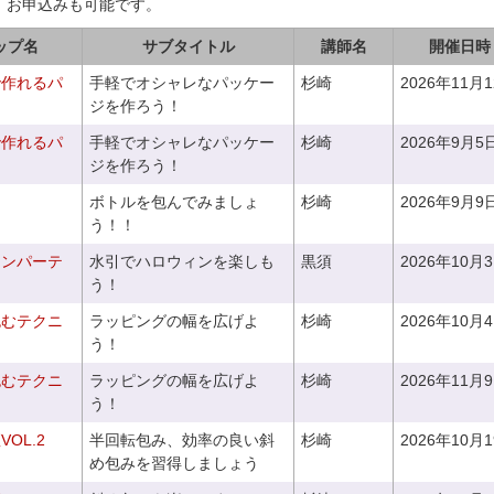
、お申込みも可能です。
ップ名
サブタイトル
講師名
開催日時
で作れるパ
手軽でオシャレなパッケー
杉崎
2026年11月
ジを作ろう！
で作れるパ
手軽でオシャレなパッケー
杉崎
2026年9月5
ジを作ろう！
ボトルを包んでみましょ
杉崎
2026年9月9
う！！
ィンパーテ
水引でハロウィンを楽しも
黒須
2026年10月
う！
包むテクニ
ラッピングの幅を広げよ
杉崎
2026年10月
う！
包むテクニ
ラッピングの幅を広げよ
杉崎
2026年11月
う！
OL.2
半回転包み、効率の良い斜
杉崎
2026年10月
め包みを習得しましょう