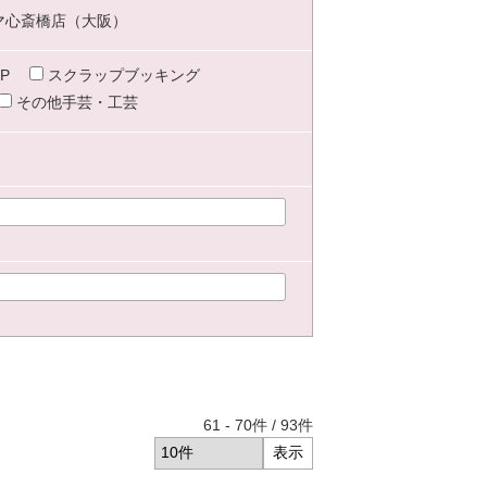
マ心斎橋店（大阪）
P
スクラップブッキング
その他手芸・工芸
61
-
70
件 /
93
件