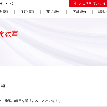
シモジマ オンライ
SH
中文
IR情報
採用情報
商品紹介
店舗紹介
講習
験教室
情報
い。複数の項目を選択することができます。