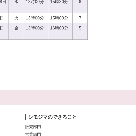
28日
水
13時00分
15時30分
8
5日
火
13時00分
15時00分
7
2日
金
13時00分
16時00分
5
シモジマのできること
販売部門
営業部門