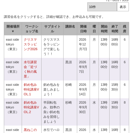
71
-
80
件 /
93
件
講習会名をクリックすると、詳細が確認でき、お申込みも可能です。
開催場所
ワークシ
サブタイト
講師名
開催
曜
開始
終了
残
▼
ョップ名
ル
日時
日
時間
時間
席
east side
クリスマ
クリスマス
2026
月
13時
16時
6
tokyo
スラッピ
をラッピン
年12
00分
00分
（東京）
ング2026
グで楽しも
月7日
う！！
east side
水引講習
黒須
2026
月
13時
16時
6
tokyo
会「近づ
年9月
00分
00分
（東京）
く秋の風
7日
景」
east side
斜め包み
斜め包みを
杉崎
2026
月
13時
15時
6
tokyo
特化講座V
楽しみまし
年9月
00分
30分
（東京）
OL.1
ょう！
14日
east side
斜め包み
半回転包
杉崎
2026
水
13時
15時
8
tokyo
特化講座V
み、効率の
年9月
00分
30分
（東京）
OL.2
良い斜め包
30日
みを習得し
ましょう
east side
黒ねこの
水引でハロ
黒須
2026
水
13時
16時
8