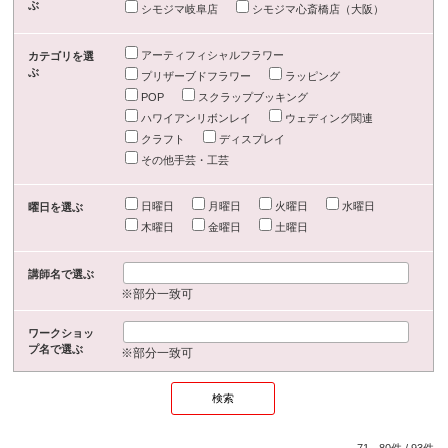
ぶ
シモジマ岐阜店
シモジマ心斎橋店（大阪）
アーティフィシャルフラワー
カテゴリを選
ぶ
プリザーブドフラワー
ラッピング
POP
スクラップブッキング
ハワイアンリボンレイ
ウェディング関連
クラフト
ディスプレイ
その他手芸・工芸
日曜日
月曜日
火曜日
水曜日
曜日を選ぶ
木曜日
金曜日
土曜日
講師名で選ぶ
※部分一致可
ワークショッ
プ名で選ぶ
※部分一致可