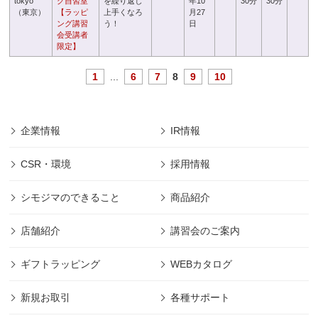
tokyo
グ自習室
を繰り返し
年10
30分
30分
（東京）
【ラッピ
上手くなろ
月27
ング講習
う！
日
会受講者
限定】
1
...
6
7
8
9
10
企業情報
IR情報
CSR・環境
採用情報
シモジマのできること
商品紹介
店舗紹介
講習会のご案内
ギフトラッピング
WEBカタログ
新規お取引
各種サポート