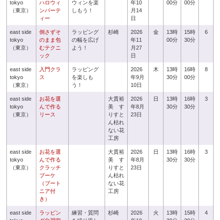
tokyo
ハロウィ
ウィンを楽
年10
00分
00分
（東京）
ンパーテ
しもう！
月14
ィー
日
east side
倒さずそ
ラッピング
杉崎
2026
金
13時
15時
6
tokyo
のまま包
の幅を広げ
年11
00分
30分
（東京）
むテクニ
よう！
月27
ック
日
east side
入門クラ
ラッピング
2026
木
13時
16時
8
tokyo
ス
を楽しも
年9月
30分
00分
（東京）
う！
10日
east side
お花を選
大貫裕
2026
日
13時
16時
3
tokyo
んで作る
美 す
年8月
30分
30分
（東京）
リース
りすと
23日
ん枯れ
ない花
工房
east side
お花を選
大貫裕
2026
日
13時
16時
3
tokyo
んで作る
美 す
年8月
30分
30分
（東京）
クラッチ
りすと
23日
ブーケ
ん枯れ
（ブート
ない花
ニア付
工房
き）
east side
ラッピン
練習・質問
杉崎
2026
火
13時
15時
4