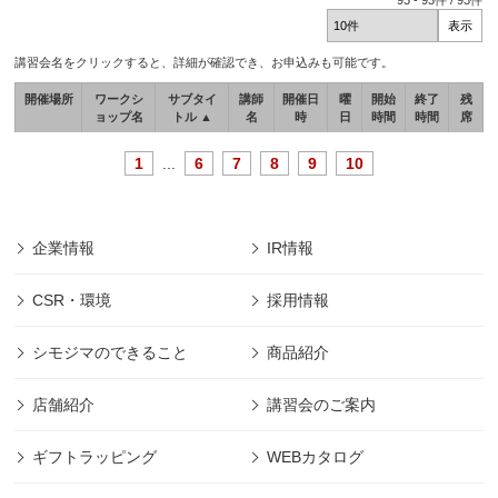
93
-
93
件 /
93
件
講習会名をクリックすると、詳細が確認でき、お申込みも可能です。
開催場所
ワークシ
サブタイ
講師
開催日
曜
開始
終了
残
ョップ名
トル ▲
名
時
日
時間
時間
席
1
...
6
7
8
9
10
企業情報
IR情報
CSR・環境
採用情報
シモジマのできること
商品紹介
店舗紹介
講習会のご案内
ギフトラッピング
WEBカタログ