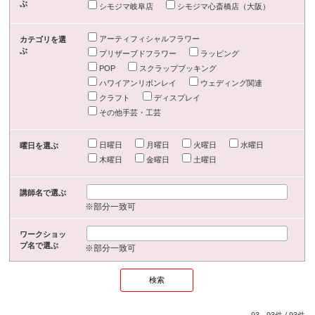
ぶ
シモジマ岐阜店
シモジマ心斎橋店（大阪）
アーティフィシャルフラワー
カテゴリを選
ぶ
プリザーブドフラワー
ラッピング
POP
スクラップブッキング
ハワイアンリボンレイ
ウェディング関連
クラフト
ディスプレイ
その他手芸・工芸
日曜日
月曜日
火曜日
水曜日
曜日を選ぶ
木曜日
金曜日
土曜日
講師名で選ぶ
※部分一致可
ワークショッ
プ名で選ぶ
※部分一致可