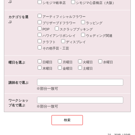
ぶ
シモジマ岐阜店
シモジマ心斎橋店（大阪）
アーティフィシャルフラワー
カテゴリを選
ぶ
プリザーブドフラワー
ラッピング
POP
スクラップブッキング
ハワイアンリボンレイ
ウェディング関連
クラフト
ディスプレイ
その他手芸・工芸
日曜日
月曜日
火曜日
水曜日
曜日を選ぶ
木曜日
金曜日
土曜日
講師名で選ぶ
※部分一致可
ワークショッ
プ名で選ぶ
※部分一致可