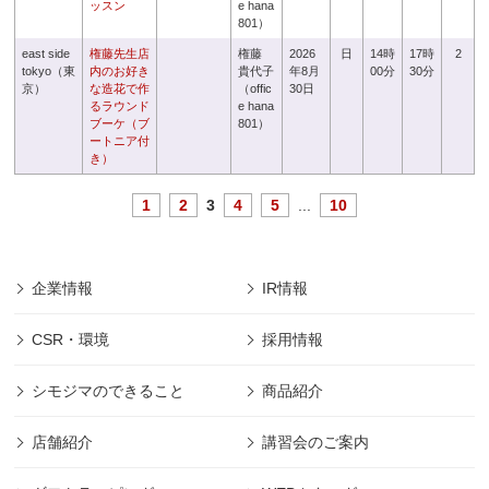
ッスン
e hana
801）
east side
権藤先生店
権藤
2026
日
14時
17時
2
tokyo（東
内のお好き
貴代子
年8月
00分
30分
京）
な造花で作
（offic
30日
るラウンド
e hana
ブーケ（ブ
801）
ートニア付
き）
1
2
3
4
5
...
10
企業情報
IR情報
CSR・環境
採用情報
シモジマのできること
商品紹介
店舗紹介
講習会のご案内