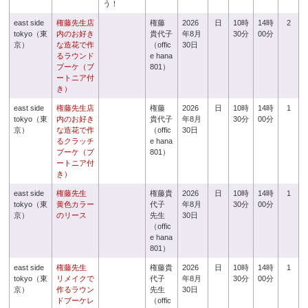
う！
east side
権藤先生店
権藤
2026
日
10時
14時
2
tokyo（東
内のお好き
貴代子
年8月
30分
00分
京）
な造花で作
（offic
30日
るラウンド
e hana
ブーケ（ブ
801）
ートニア付
き）
east side
権藤先生店
権藤
2026
日
10時
14時
1
tokyo（東
内のお好き
貴代子
年8月
30分
00分
京）
な造花で作
（offic
30日
るクラッチ
e hana
ブーケ（ブ
801）
ートニア付
き）
east side
権藤先生
権藤貴
2026
日
10時
14時
1
tokyo（東
黄色カラー
代子
年8月
30分
00分
京）
のリース
先生
30日
（offic
e hana
801）
east side
権藤先生
権藤貴
2026
日
10時
14時
1
tokyo（東
リメイクで
代子
年8月
30分
00分
京）
作るラウン
先生
30日
ドブーケレ
（offic