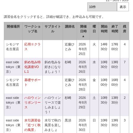
21
-
30
件 /
93
件
講習会名をクリックすると、詳細が確認でき、お申込みも可能です。
開催場所
ワークショ
サブタイト
講師名
開催
曜
開始
終了
残
ップ名
ル
日時
日
時間
時間
席
▲
シモジマ
応用Ⅱクラ
近藤ひ
2026
火
14時
17時
4
名古屋店
ス
とみ
年8月
30分
00分
25日
east side
斜め包み特
斜め包みを
杉崎
2026
水
10時
13時
7
tokyo（東
化講座VO
好きになり
年8月
30分
00分
京）
L.1
ましょう！
26日
シモジマ
基礎サポー
近藤ひ
2026
金
10時
16時
4
名古屋店
ト
とみ
年8月
00分
00分
28日
east side
ハロウィン
ハロウィン
杉崎
2026
土
10時
13時
2
tokyo（東
リボンリー
リースで楽
年8月
30分
30分
京）
ス
しみましょ
29日
う！
east side
水引講習会
水引で秋の
黒須
2026
日
10時
13時
3
tokyo（東
「近づく秋
風景を楽し
年8月
30分
30分
京）
の風景」
みましょ
30日