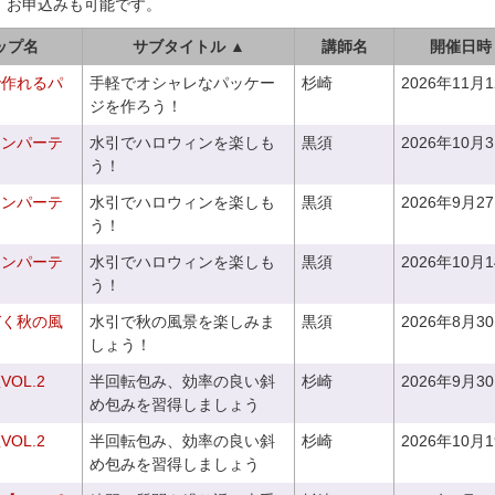
、お申込みも可能です。
ップ名
サブタイトル ▲
講師名
開催日時
で作れるパ
手軽でオシャレなパッケー
杉崎
2026年11月
ジを作ろう！
ィンパーテ
水引でハロウィンを楽しも
黒須
2026年10月
う！
ィンパーテ
水引でハロウィンを楽しも
黒須
2026年9月2
う！
ィンパーテ
水引でハロウィンを楽しも
黒須
2026年10月
う！
づく秋の風
水引で秋の風景を楽しみま
黒須
2026年8月3
しょう！
OL.2
半回転包み、効率の良い斜
杉崎
2026年9月3
め包みを習得しましょう
OL.2
半回転包み、効率の良い斜
杉崎
2026年10月
め包みを習得しましょう