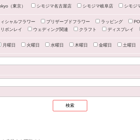
e tokyo（東京）
シモジマ名古屋店
シモジマ岐阜店
シモジ
ィシャルフラワー
プリザーブドフラワー
ラッピング
PO
リボンレイ
ウェディング関連
クラフト
ディスプレイ
月曜日
火曜日
水曜日
木曜日
金曜日
土曜日