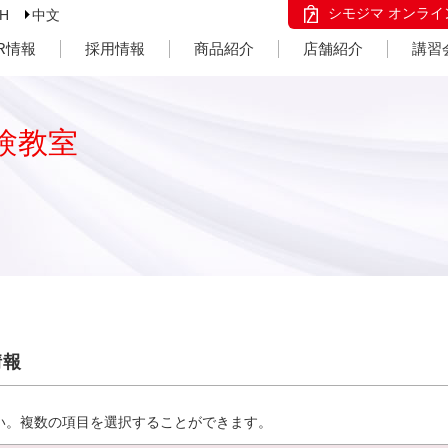
シモジマ オンライ
SH
中文
IR情報
採用情報
商品紹介
店舗紹介
講習
験教室
情報
い。複数の項目を選択することができます。