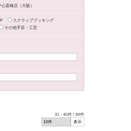
マ心斎橋店（大阪）
P
スクラップブッキング
その他手芸・工芸
31
-
40
件 /
90
件