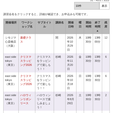
31
-
40
件 /
93
件
講習会名をクリックすると、詳細が確認でき、お申込みも可能です。
開催場所
ワークシ
サブタイト
講師名
開催
曜
開始
終了
残
ョップ名
ル
日時
日
時間
時間
席
▲
シモジマ
基礎クラ
関
2026
木
10時
13時
12
心斎橋店
ス
年10
30分
00分
（大阪）
月29
日
east side
クリスマ
クリスマス
杉崎
2026
金
10時
13時
6
tokyo
スラッピ
をラッピン
年11
30分
30分
（東京）
ング2026
グで楽しも
月20
う！！
日
east side
クリスマ
クリスマス
杉崎
2026
日
10時
13時
6
tokyo
スラッピ
をラッピン
年10
30分
30分
（東京）
ング2026
グで楽しも
月18
う！！
日
east side
ハロウィ
ハロウィン
杉崎
2026
土
10時
13時
2
tokyo
ンリボン
リースで楽
年8月
30分
30分
（東京）
リース
しみましょ
29日
う！