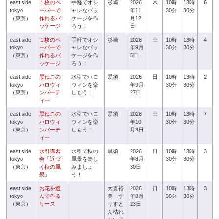
east side
１枚のペ
手軽でオシ
杉崎
2026
木
10時
13時
6
tokyo
ーパーで
ャレなパッ
年11
30分
30分
（東京）
作れるパ
ケージを作
月12
ッケージ
ろう！
日
east side
１枚のペ
手軽でオシ
杉崎
2026
土
10時
13時
4
tokyo
ーパーで
ャレなパッ
年9月
30分
30分
（東京）
作れるパ
ケージを作
5日
ッケージ
ろう！
east side
黒ねこの
水引でハロ
黒須
2026
日
10時
13時
2
tokyo
ハロウィ
ウィンを楽
年9月
30分
30分
（東京）
ンパーテ
しもう！
27日
ィー
east side
黒ねこの
水引でハロ
黒須
2026
土
10時
13時
7
tokyo
ハロウィ
ウィンを楽
年10
30分
30分
（東京）
ンパーテ
しもう！
月3日
ィー
east side
水引講習
水引で秋の
黒須
2026
日
10時
13時
3
tokyo
会「近づ
風景を楽し
年8月
30分
30分
（東京）
く秋の風
みましょ
30日
景」
う！
east side
お花を選
大貫裕
2026
日
10時
13時
3
tokyo
んで作る
美 す
年8月
30分
30分
（東京）
リース
りすと
23日
ん枯れ