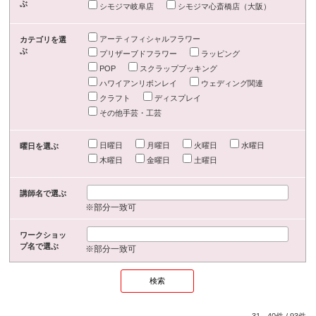
ぶ
シモジマ岐阜店
シモジマ心斎橋店（大阪）
アーティフィシャルフラワー
カテゴリを選
ぶ
プリザーブドフラワー
ラッピング
POP
スクラップブッキング
ハワイアンリボンレイ
ウェディング関連
クラフト
ディスプレイ
その他手芸・工芸
日曜日
月曜日
火曜日
水曜日
曜日を選ぶ
木曜日
金曜日
土曜日
講師名で選ぶ
※部分一致可
ワークショッ
プ名で選ぶ
※部分一致可