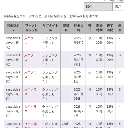
11
-
20
件 /
93
件
講習会名をクリックすると、詳細が確認でき、お申込みも可能です。
開催場所
ワークシ
サブタイト
講師
開催日
曜
開始
終了
残
▲
ョップ名
ル
名
時
日
時間
時間
席
east side t
入門クラ
ラッピング
2026
水
10時
13時
7
okyo（東
ス
を楽しも
年9月2
30分
00分
京）
う！
3日
east side t
入門クラ
ラッピング
2026
木
10時
13時
8
okyo（東
ス
を楽しも
年10月
30分
00分
京）
う！
22日
east side t
入門クラ
ラッピング
2026
火
10時
13時
7
okyo（東
ス
を楽しも
年9月2
30分
00分
京）
う！
9日
east side t
入門クラ
ラッピング
2026
月
10時
13時
8
okyo（東
ス
を楽しも
年10月
30分
00分
京）
う！
26日
east side t
入門クラ
ラッピング
2026
月
10時
13時
4
okyo（東
ス
を楽しも
年8月2
30分
00分
京）
う！
4日
east side t
リボン講
リボンを楽
杉崎
2026
火
10時
12時
8