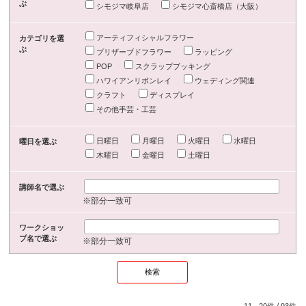
ぶ
シモジマ岐阜店
シモジマ心斎橋店（大阪）
アーティフィシャルフラワー
カテゴリを選
ぶ
プリザーブドフラワー
ラッピング
POP
スクラップブッキング
ハワイアンリボンレイ
ウェディング関連
クラフト
ディスプレイ
その他手芸・工芸
日曜日
月曜日
火曜日
水曜日
曜日を選ぶ
木曜日
金曜日
土曜日
講師名で選ぶ
※部分一致可
ワークショッ
プ名で選ぶ
※部分一致可