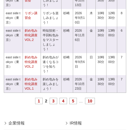
okyo（東
習会
しみましょ
年10月
30分
30分
京）
う！
13日
east side t
リボン講
リボンを楽
杉崎
2026
木
10時
12時
8
okyo（東
習会
しみましょ
年9月1
30分
30分
京）
う！
0日
east side t
斜め包み
時短技術・
杉崎
2026
金
10時
13時
6
okyo（東
特化講座
半回転包み
年11月
30分
00分
京）
VOL.2
をマスター
6日
しましょ
う！
east side t
斜め包み
斜め包みが
杉崎
2026
日
10時
13時
7
okyo（東
特化講座
速くなるコ
年9月6
30分
00分
京）
VOL.2
ツを知ろ
日
う！
east side t
斜め包み
斜め包みを
杉崎
2026
金
10時
13時
7
okyo（東
特化講座
楽しみまし
年10月
30分
00分
京）
VOL.1
ょう！
23日
1
2
3
4
5
...
10
企業情報
IR情報