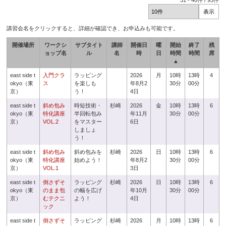
31
-
40
件 /
93
件
講習会名をクリックすると、詳細が確認でき、お申込みも可能です。
開催場所
ワークシ
サブタイト
講師
開催日
曜
開始
終了
残
ョップ名
ル
名
時
日
時間
時間
席
▲
east side t
入門クラ
ラッピング
2026
月
10時
13時
4
okyo（東
ス
を楽しも
年8月2
30分
00分
京）
う！
4日
east side t
斜め包み
時短技術・
杉崎
2026
金
10時
13時
6
okyo（東
特化講座
半回転包み
年11月
30分
00分
京）
VOL.2
をマスター
6日
しましょ
う！
east side t
斜め包み
斜め包みを
杉崎
2026
日
10時
13時
6
okyo（東
特化講座
始めよう！
年8月2
30分
00分
京）
VOL.1
3日
east side t
倒さずそ
ラッピング
杉崎
2026
日
10時
13時
6
okyo（東
のまま包
の幅を広げ
年10月
30分
00分
京）
むテクニ
よう！
4日
ック
east side t
倒さずそ
ラッピング
杉崎
2026
月
10時
13時
6