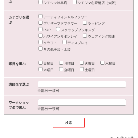
ぶ
シモジマ岐阜店
シモジマ心斎橋店（大阪）
アーティフィシャルフラワー
カテゴリを選
ぶ
プリザーブドフラワー
ラッピング
POP
スクラップブッキング
ハワイアンリボンレイ
ウェディング関連
クラフト
ディスプレイ
その他手芸・工芸
日曜日
月曜日
火曜日
水曜日
曜日を選ぶ
木曜日
金曜日
土曜日
講師名で選ぶ
※部分一致可
ワークショッ
プ名で選ぶ
※部分一致可