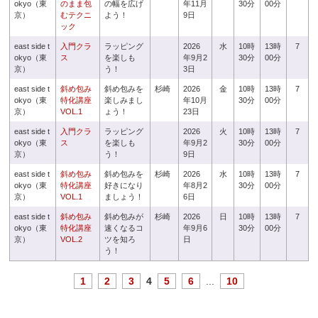
okyo（東
のまま包
の幅を広げ
年11月
30分
00分
京）
むテクニ
よう！
9日
ック
east side t
入門クラ
ラッピング
2026
水
10時
13時
7
okyo（東
ス
を楽しも
年9月2
30分
00分
京）
う！
3日
east side t
斜め包み
斜め包みを
杉崎
2026
金
10時
13時
7
okyo（東
特化講座
楽しみまし
年10月
30分
00分
京）
VOL.1
ょう！
23日
east side t
入門クラ
ラッピング
2026
火
10時
13時
7
okyo（東
ス
を楽しも
年9月2
30分
00分
京）
う！
9日
east side t
斜め包み
斜め包みを
杉崎
2026
水
10時
13時
7
okyo（東
特化講座
好きになり
年8月2
30分
00分
京）
VOL.1
ましょう！
6日
east side t
斜め包み
斜め包みが
杉崎
2026
日
10時
13時
7
okyo（東
特化講座
速くなるコ
年9月6
30分
00分
京）
VOL.2
ツを知ろ
日
う！
1
2
3
4
5
6
...
10