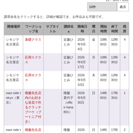
21
-
30
件 /
93
件
講習会名をクリックすると、詳細が確認でき、お申込みも可能です。
開催場所
ワークショ
サブタイ
講師名
開催日
曜
開始
終了
残
ップ名
トル
▲
時
日
時間
時間
席
シモジマ
基礎クラス
近藤ひ
2026
金
10時
12時
4
名古屋店
とみ
年9月
00分
30分
4日
シモジマ
応用Ⅱクラ
近藤ひ
2026
月
10時
12時
4
名古屋店
ス
とみ
年8月
00分
30分
17日
シモジマ
応用Ⅲクラ
近藤ひ
2026
木
10時
12時
4
名古屋店
ス
とみ
年9月
00分
30分
10日
east side t
権藤先生店
権藤
2026
日
14時
17時
1
okyo（東
内のお好き
貴代子
年8月
00分
30分
京）
な造花で作
（offic
30日
るクラッチ
e hana
ブーケ（ブ
801）
ートニア付
き）
east side t
権藤先生店
権藤
2026
日
14時
17時
2