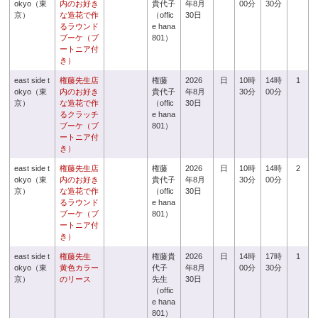
okyo（東
内のお好き
貴代子
年8月
00分
30分
京）
な造花で作
（offic
30日
るラウンド
e hana
ブーケ（ブ
801）
ートニア付
き）
east side t
権藤先生店
権藤
2026
日
10時
14時
1
okyo（東
内のお好き
貴代子
年8月
30分
00分
京）
な造花で作
（offic
30日
るクラッチ
e hana
ブーケ（ブ
801）
ートニア付
き）
east side t
権藤先生店
権藤
2026
日
10時
14時
2
okyo（東
内のお好き
貴代子
年8月
30分
00分
京）
な造花で作
（offic
30日
るラウンド
e hana
ブーケ（ブ
801）
ートニア付
き）
east side t
権藤先生
権藤貴
2026
日
14時
17時
1
okyo（東
黄色カラー
代子
年8月
00分
30分
京）
のリース
先生
30日
（offic
e hana
801）