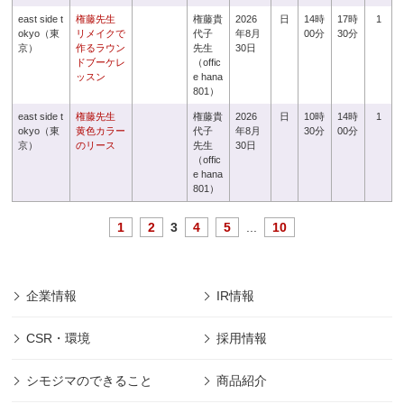
east side t
権藤先生
権藤貴
2026
日
14時
17時
1
okyo（東
リメイクで
代子
年8月
00分
30分
京）
作るラウン
先生
30日
ドブーケレ
（offic
ッスン
e hana
801）
east side t
権藤先生
権藤貴
2026
日
10時
14時
1
okyo（東
黄色カラー
代子
年8月
30分
00分
京）
のリース
先生
30日
（offic
e hana
801）
1
2
3
4
5
...
10
企業情報
IR情報
CSR・環境
採用情報
シモジマのできること
商品紹介