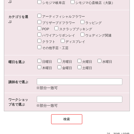
ぶ
シモジマ岐阜店
シモジマ心斎橋店（大阪）
アーティフィシャルフラワー
カテゴリを選
ぶ
プリザーブドフラワー
ラッピング
POP
スクラップブッキング
ハワイアンリボンレイ
ウェディング関連
クラフト
ディスプレイ
その他手芸・工芸
日曜日
月曜日
火曜日
水曜日
曜日を選ぶ
木曜日
金曜日
土曜日
講師名で選ぶ
※部分一致可
ワークショッ
プ名で選ぶ
※部分一致可