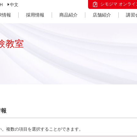
シモジマ オンライ
SH
中文
IR情報
採用情報
商品紹介
店舗紹介
講習
験教室
情報
い。複数の項目を選択することができます。