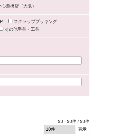
マ心斎橋店（大阪）
P
スクラップブッキング
その他手芸・工芸
93
-
93
件 /
93
件