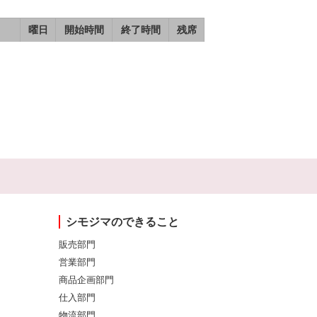
曜日
開始時間
終了時間
残席
シモジマのできること
販売部門
営業部門
商品企画部門
仕入部門
物流部門