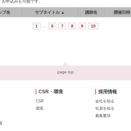
、お申込みも可能です。
ップ名
サブタイトル ▲
講師名
開催日時
1
...
6
7
8
9
10
page top
CSR・環境
採用情報
CSR
会社を知る
環境
社員を知る
募集要項
報