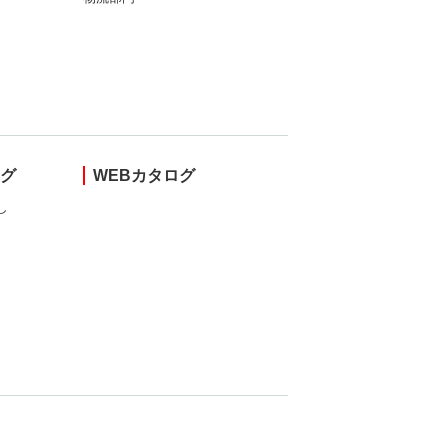
ング
WEBカタログ
し