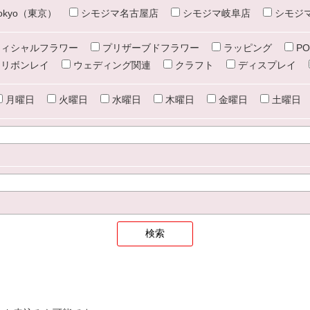
e tokyo（東京）
シモジマ名古屋店
シモジマ岐阜店
シモジ
ィシャルフラワー
プリザーブドフラワー
ラッピング
PO
リボンレイ
ウェディング関連
クラフト
ディスプレイ
月曜日
火曜日
水曜日
木曜日
金曜日
土曜日