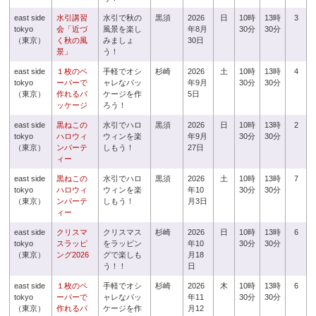
east side
水引講習
水引で秋の
黒須
2026
日
10時
13時
3
tokyo
会「近づ
風景を楽し
年8月
30分
30分
（東京）
く秋の風
みましょ
30日
景」
う！
east side
１枚のペ
手軽でオシ
杉崎
2026
土
10時
13時
4
tokyo
ーパーで
ャレなパッ
年9月
30分
30分
（東京）
作れるパ
ケージを作
5日
ッケージ
ろう！
east side
黒ねこの
水引でハロ
黒須
2026
日
10時
13時
2
tokyo
ハロウィ
ウィンを楽
年9月
30分
30分
（東京）
ンパーテ
しもう！
27日
ィー
east side
黒ねこの
水引でハロ
黒須
2026
土
10時
13時
7
tokyo
ハロウィ
ウィンを楽
年10
30分
30分
（東京）
ンパーテ
しもう！
月3日
ィー
east side
クリスマ
クリスマス
杉崎
2026
日
10時
13時
6
tokyo
スラッピ
をラッピン
年10
30分
30分
（東京）
ング2026
グで楽しも
月18
う！！
日
east side
１枚のペ
手軽でオシ
杉崎
2026
木
10時
13時
6
tokyo
ーパーで
ャレなパッ
年11
30分
30分
（東京）
作れるパ
ケージを作
月12