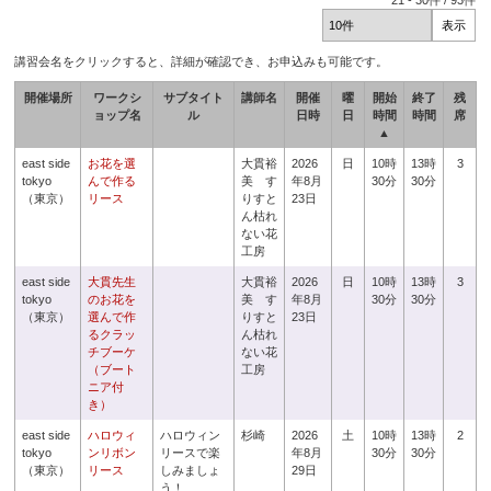
21
-
30
件 /
93
件
講習会名をクリックすると、詳細が確認でき、お申込みも可能です。
開催場所
ワークシ
サブタイト
講師名
開催
曜
開始
終了
残
ョップ名
ル
日時
日
時間
時間
席
▲
east side
お花を選
大貫裕
2026
日
10時
13時
3
tokyo
んで作る
美 す
年8月
30分
30分
（東京）
リース
りすと
23日
ん枯れ
ない花
工房
east side
大貫先生
大貫裕
2026
日
10時
13時
3
tokyo
のお花を
美 す
年8月
30分
30分
（東京）
選んで作
りすと
23日
るクラッ
ん枯れ
チブーケ
ない花
（ブート
工房
ニア付
き）
east side
ハロウィ
ハロウィン
杉崎
2026
土
10時
13時
2
tokyo
ンリボン
リースで楽
年8月
30分
30分
（東京）
リース
しみましょ
29日
う！