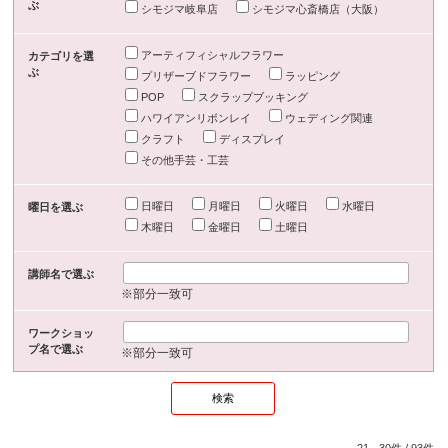
ぶ
シモジマ岐阜店
シモジマ心斎橋店（大阪）
アーティフィシャルフラワー
カテゴリを選
ぶ
プリザーブドフラワー
ラッピング
POP
スクラップブッキング
ハワイアンリボンレイ
ウェディング関連
クラフト
ディスプレイ
その他手芸・工芸
日曜日
月曜日
火曜日
水曜日
曜日を選ぶ
木曜日
金曜日
土曜日
講師名で選ぶ
※部分一致可
ワークショッ
プ名で選ぶ
※部分一致可