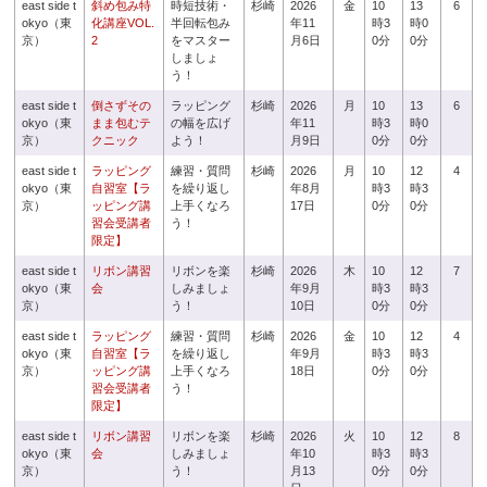
east side t
斜め包み特
時短技術・
杉崎
2026
金
10
13
6
okyo（東
化講座VOL.
半回転包み
年11
時3
時0
京）
2
をマスター
月6日
0分
0分
しましょ
う！
east side t
倒さずその
ラッピング
杉崎
2026
月
10
13
6
okyo（東
まま包むテ
の幅を広げ
年11
時3
時0
京）
クニック
よう！
月9日
0分
0分
east side t
ラッピング
練習・質問
杉崎
2026
月
10
12
4
okyo（東
自習室【ラ
を繰り返し
年8月
時3
時3
京）
ッピング講
上手くなろ
17日
0分
0分
習会受講者
う！
限定】
east side t
リボン講習
リボンを楽
杉崎
2026
木
10
12
7
okyo（東
会
しみましょ
年9月
時3
時3
京）
う！
10日
0分
0分
east side t
ラッピング
練習・質問
杉崎
2026
金
10
12
4
okyo（東
自習室【ラ
を繰り返し
年9月
時3
時3
京）
ッピング講
上手くなろ
18日
0分
0分
習会受講者
う！
限定】
east side t
リボン講習
リボンを楽
杉崎
2026
火
10
12
8
okyo（東
会
しみましょ
年10
時3
時3
京）
う！
月13
0分
0分