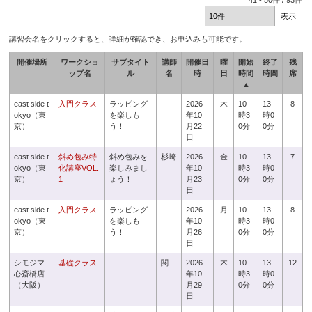
41
-
50
件 /
93
件
講習会名をクリックすると、詳細が確認でき、お申込みも可能です。
開催場所
ワークショ
サブタイト
講師
開催日
曜
開始
終了
残
ップ名
ル
名
時
日
時間
時間
席
▲
east side t
入門クラス
ラッピング
2026
木
10
13
8
okyo（東
を楽しも
年10
時3
時0
京）
う！
月22
0分
0分
日
east side t
斜め包み特
斜め包みを
杉崎
2026
金
10
13
7
okyo（東
化講座VOL.
楽しみまし
年10
時3
時0
京）
1
ょう！
月23
0分
0分
日
east side t
入門クラス
ラッピング
2026
月
10
13
8
okyo（東
を楽しも
年10
時3
時0
京）
う！
月26
0分
0分
日
シモジマ
基礎クラス
関
2026
木
10
13
12
心斎橋店
年10
時3
時0
（大阪）
月29
0分
0分
日