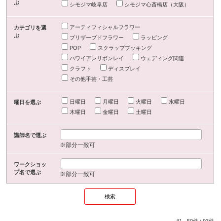
ぶ
シモジマ岐阜店
シモジマ心斎橋店（大阪）
アーティフィシャルフラワー
カテゴリを選
ぶ
プリザーブドフラワー
ラッピング
POP
スクラップブッキング
ハワイアンリボンレイ
ウェディング関連
クラフト
ディスプレイ
その他手芸・工芸
日曜日
月曜日
火曜日
水曜日
曜日を選ぶ
木曜日
金曜日
土曜日
講師名で選ぶ
※部分一致可
ワークショッ
プ名で選ぶ
※部分一致可