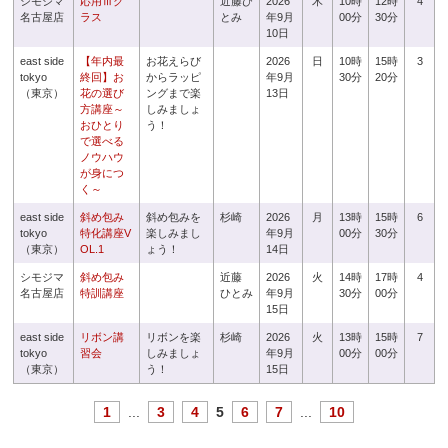
シモジマ
応用Ⅲク
近藤ひ
2026
木
10時
12時
4
名古屋店
ラス
とみ
年9月
00分
30分
10日
east side
【年内最
お花えらび
2026
日
10時
15時
3
tokyo
終回】お
からラッピ
年9月
30分
20分
（東京）
花の選び
ングまで楽
13日
方講座～
しみましょ
おひとり
う！
で選べる
ノウハウ
が身につ
く～
east side
斜め包み
斜め包みを
杉崎
2026
月
13時
15時
6
tokyo
特化講座V
楽しみまし
年9月
00分
30分
（東京）
OL.1
ょう！
14日
シモジマ
斜め包み
近藤
2026
火
14時
17時
4
名古屋店
特訓講座
ひとみ
年9月
30分
00分
15日
east side
リボン講
リボンを楽
杉崎
2026
火
13時
15時
7
tokyo
習会
しみましょ
年9月
00分
00分
（東京）
う！
15日
1
...
3
4
5
6
7
...
10