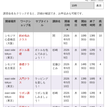
41
-
50
件 /
93
件
講習会名をクリックすると、詳細が確認でき、お申込みも可能です。
開催場所
ワークシ
サブタイト
講師名
開催
曜
開始
終了
残
ョップ名
ル
日時
日
時間
時間
席
▲
シモジマ
斜め包み
関
2026
水
10時
13時
10
心斎橋店
クラス
年9月
30分
00分
（大阪）
9日
east side
ボトル基
ボトルを包
杉崎
2026
水
10時
12時
5
tokyo
礎
んでみまし
年9月
30分
00分
（東京）
ょう！！
9日
シモジマ
基礎クラ
近藤ひ
2026
木
14時
17時
4
名古屋店
ス
とみ
年9月
30分
00分
10日
east side
入門クラ
ラッピング
2026
木
13時
16時
8
tokyo
ス
を楽しも
年9月
30分
00分
（東京）
う！
10日
east side
リボン講
リボンを楽
杉崎
2026
木
10時
12時
8
tokyo
習会
しみましょ
年9月
30分
30分
（東京）
う！
10日