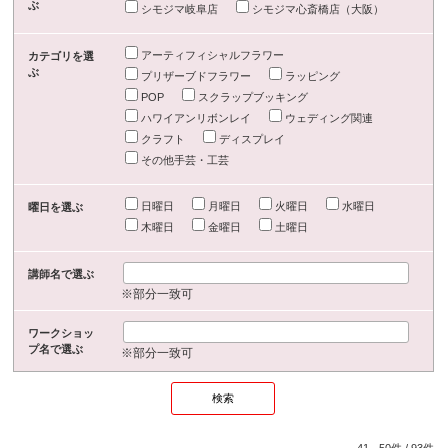
ぶ
シモジマ岐阜店
シモジマ心斎橋店（大阪）
アーティフィシャルフラワー
カテゴリを選
ぶ
プリザーブドフラワー
ラッピング
POP
スクラップブッキング
ハワイアンリボンレイ
ウェディング関連
クラフト
ディスプレイ
その他手芸・工芸
日曜日
月曜日
火曜日
水曜日
曜日を選ぶ
木曜日
金曜日
土曜日
講師名で選ぶ
※部分一致可
ワークショッ
プ名で選ぶ
※部分一致可