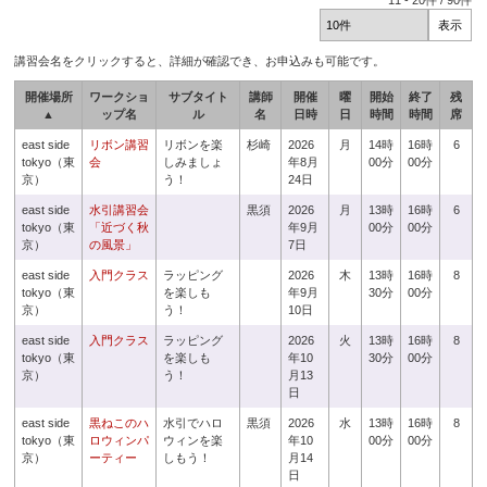
11
-
20
件 /
90
件
講習会名をクリックすると、詳細が確認でき、お申込みも可能です。
開催場所
ワークショ
サブタイト
講師
開催
曜
開始
終了
残
▲
ップ名
ル
名
日時
日
時間
時間
席
east side
リボン講習
リボンを楽
杉崎
2026
月
14時
16時
6
tokyo（東
会
しみましょ
年8月
00分
00分
京）
う！
24日
east side
水引講習会
黒須
2026
月
13時
16時
6
tokyo（東
「近づく秋
年9月
00分
00分
京）
の風景」
7日
east side
入門クラス
ラッピング
2026
木
13時
16時
8
tokyo（東
を楽しも
年9月
30分
00分
京）
う！
10日
east side
入門クラス
ラッピング
2026
火
13時
16時
8
tokyo（東
を楽しも
年10
30分
00分
京）
う！
月13
日
east side
黒ねこのハ
水引でハロ
黒須
2026
水
13時
16時
8
tokyo（東
ロウィンパ
ウィンを楽
年10
00分
00分
京）
ーティー
しもう！
月14
日