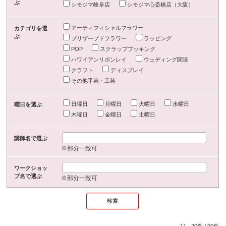
ぶ
シモジマ岐阜店
シモジマ心斎橋店（大阪）
アーティフィシャルフラワー
カテゴリを選
ぶ
プリザーブドフラワー
ラッピング
POP
スクラップブッキング
ハワイアンリボンレイ
ウェディング関連
クラフト
ディスプレイ
その他手芸・工芸
日曜日
月曜日
火曜日
水曜日
曜日を選ぶ
木曜日
金曜日
土曜日
講師名で選ぶ
※部分一致可
ワークショッ
プ名で選ぶ
※部分一致可