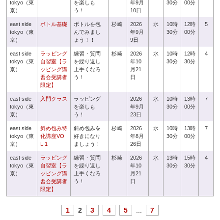
tokyo（東
を楽しも
年9月
30分
00分
京）
う！
10日
east side
ボトル基礎
ボトルを包
杉崎
2026
水
10時
12時
5
tokyo（東
んでみまし
年9月
30分
00分
京）
ょう！！
9日
east side
ラッピング
練習・質問
杉崎
2026
水
10時
12時
4
tokyo（東
自習室【ラ
を繰り返し
年10
30分
30分
京）
ッピング講
上手くなろ
月21
習会受講者
う！
日
限定】
east side
入門クラス
ラッピング
2026
水
10時
13時
7
tokyo（東
を楽しも
年9月
30分
00分
京）
う！
23日
east side
斜め包み特
斜め包みを
杉崎
2026
水
10時
13時
7
tokyo（東
化講座VO
好きになり
年8月
30分
00分
京）
L.1
ましょう！
26日
east side
ラッピング
練習・質問
杉崎
2026
水
13時
15時
4
tokyo（東
自習室【ラ
を繰り返し
年10
30分
30分
京）
ッピング講
上手くなろ
月21
習会受講者
う！
日
限定】
1
2
3
4
5
...
7