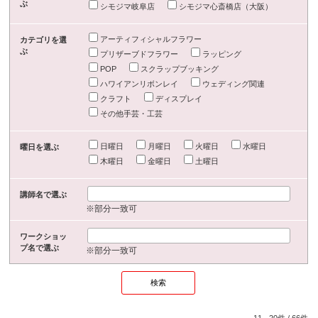
ぶ
シモジマ岐阜店
シモジマ心斎橋店（大阪）
アーティフィシャルフラワー
カテゴリを選
ぶ
プリザーブドフラワー
ラッピング
POP
スクラップブッキング
ハワイアンリボンレイ
ウェディング関連
クラフト
ディスプレイ
その他手芸・工芸
日曜日
月曜日
火曜日
水曜日
曜日を選ぶ
木曜日
金曜日
土曜日
講師名で選ぶ
※部分一致可
ワークショッ
プ名で選ぶ
※部分一致可