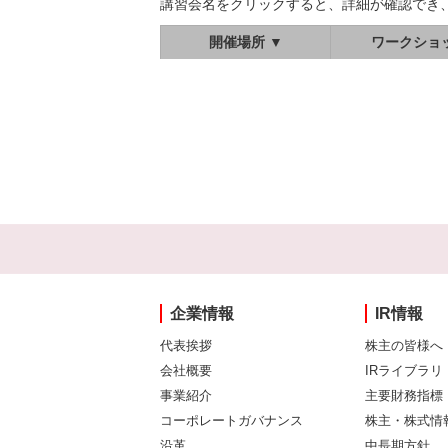
講習会名をクリックすると、詳細が確認でき
開催場所 ▼
ワークショ
企業情報
IR情報
代表挨拶
株主の皆様へ
会社概要
IRライブラリ
事業紹介
主要財務指標
コーポレートガバナンス
株主・株式情
沿革
中長期方針