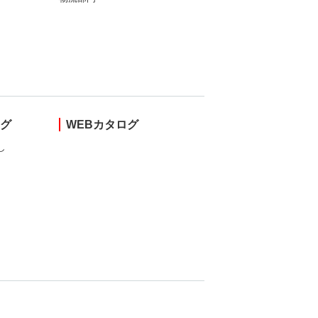
ング
WEBカタログ
し