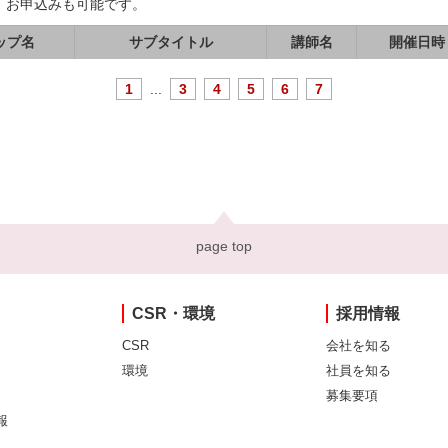
、お申込みも可能です。
ップ名
サブタイトル
講師名
開催日時
1
...
3
4
5
6
7
page top
CSR・環境
採用情報
CSR
会社を知る
環境
社員を知る
募集要項
報