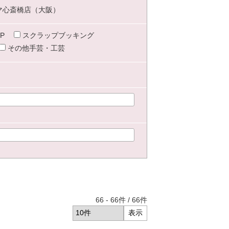
マ心斎橋店（大阪）
P
スクラップブッキング
その他手芸・工芸
66
-
66
件 /
66
件