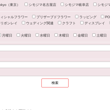
e tokyo（東京）
シモジマ名古屋店
シモジマ岐阜店
シモジ
ィシャルフラワー
プリザーブドフラワー
ラッピング
PO
リボンレイ
ウェディング関連
クラフト
ディスプレイ
月曜日
火曜日
水曜日
木曜日
金曜日
土曜日