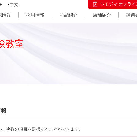
シモジマ オンライ
SH
中文
IR情報
採用情報
商品紹介
店舗紹介
講習
験教室
情報
い。複数の項目を選択することができます。