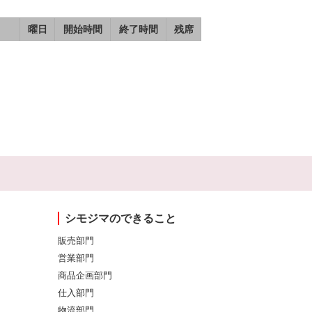
曜日
開始時間
終了時間
残席
シモジマのできること
販売部門
営業部門
商品企画部門
仕入部門
物流部門