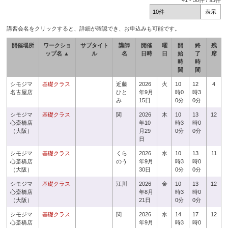
41
-
50
件 /
93
件
講習会名をクリックすると、詳細が確認でき、お申込みも可能です。
開催場所
ワークショ
サブタイト
講師
開催
曜
開
終
残
ップ名 ▲
ル
名
日時
日
始
了
席
時
時
間
間
シモジマ
基礎クラス
近藤
2026
火
10
12
4
名古屋店
ひと
年9月
時0
時3
み
15日
0分
0分
シモジマ
基礎クラス
関
2026
木
10
13
12
心斎橋店
年10
時3
時0
（大阪）
月29
0分
0分
日
シモジマ
基礎クラス
くら
2026
水
10
13
11
心斎橋店
のう
年9月
時3
時0
（大阪）
30日
0分
0分
シモジマ
基礎クラス
江川
2026
金
10
13
12
心斎橋店
年8月
時3
時0
（大阪）
21日
0分
0分
シモジマ
基礎クラス
関
2026
水
14
17
12
心斎橋店
年9月
時3
時0