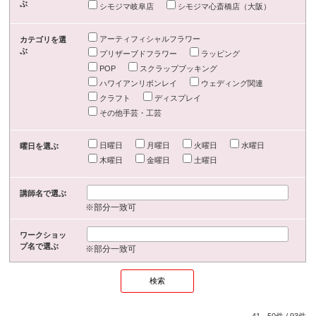
ぶ
シモジマ岐阜店
シモジマ心斎橋店（大阪）
アーティフィシャルフラワー
カテゴリを選
ぶ
プリザーブドフラワー
ラッピング
POP
スクラップブッキング
ハワイアンリボンレイ
ウェディング関連
クラフト
ディスプレイ
その他手芸・工芸
日曜日
月曜日
火曜日
水曜日
曜日を選ぶ
木曜日
金曜日
土曜日
講師名で選ぶ
※部分一致可
ワークショッ
プ名で選ぶ
※部分一致可