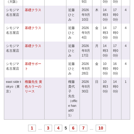
（大阪）
9日
0分
0分
シモジマ
基礎クラス
近藤
2026
木
14
17
4
名古屋店
ひと
年9月
時3
時0
み
10日
0分
0分
シモジマ
基礎クラス
近藤
2026
金
14
17
4
名古屋店
ひと
年9月
時3
時0
み
4日
0分
0分
シモジマ
基礎クラス
近藤
2026
月
14
17
4
名古屋店
ひと
年8月
時3
時0
み
17日
0分
0分
シモジマ
基礎サポー
近藤
2026
金
10
16
4
名古屋店
ト
ひと
年8月
時0
時0
み
28日
0分
0分
east side t
権藤先生 黄
権藤
2026
日
10
14
1
okyo（東
色カラーの
貴代
年8月
時3
時0
京）
リース
子
30日
0分
0分
先生
（offic
e han
a80
1）
1
...
3
4
5
6
7
...
10