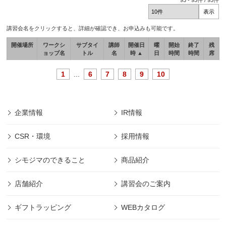
93
-
93
件 /
93
件
講習会名をクリックすると、詳細が確認でき、お申込みも可能です。
開催場所
ワークシ
サブタイ
講師
開催日
曜
開始
終了
残
ョップ名
トル
名
時 ▲
日
時間
時間
席
1
...
6
7
8
9
10
企業情報
IR情報
CSR・環境
採用情報
シモジマのできること
商品紹介
店舗紹介
講習会のご案内
ギフトラッピング
WEBカタログ