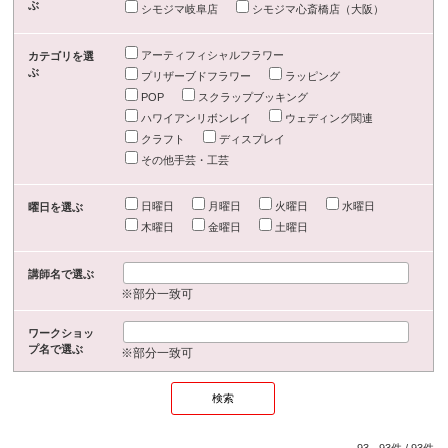
ぶ
シモジマ岐阜店
シモジマ心斎橋店（大阪）
アーティフィシャルフラワー
カテゴリを選
ぶ
プリザーブドフラワー
ラッピング
POP
スクラップブッキング
ハワイアンリボンレイ
ウェディング関連
クラフト
ディスプレイ
その他手芸・工芸
日曜日
月曜日
火曜日
水曜日
曜日を選ぶ
木曜日
金曜日
土曜日
講師名で選ぶ
※部分一致可
ワークショッ
プ名で選ぶ
※部分一致可