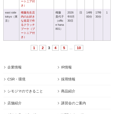
ートニア付
き）
east side
権藤先生店
権藤
2026
日
14時
17時
1
tokyo（東
内のお好き
貴代子
年8月
00分
30分
京）
な造花で作
（offic
30日
るクラッチ
e hana
ブーケ（ブ
801）
ートニア付
き）
1
2
3
4
5
...
10
企業情報
IR情報
CSR・環境
採用情報
シモジマのできること
商品紹介
店舗紹介
講習会のご案内