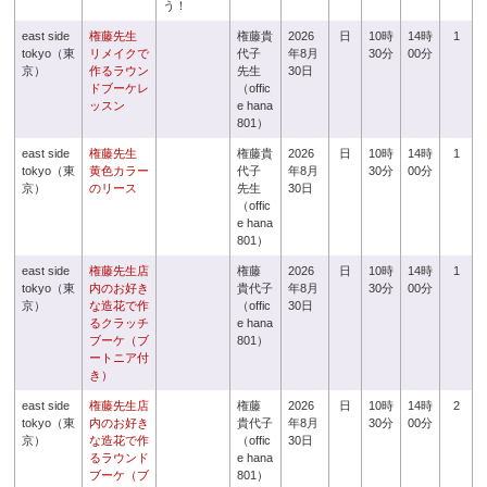
う！
east side
権藤先生
権藤貴
2026
日
10時
14時
1
tokyo（東
リメイクで
代子
年8月
30分
00分
京）
作るラウン
先生
30日
ドブーケレ
（offic
ッスン
e hana
801）
east side
権藤先生
権藤貴
2026
日
10時
14時
1
tokyo（東
黄色カラー
代子
年8月
30分
00分
京）
のリース
先生
30日
（offic
e hana
801）
east side
権藤先生店
権藤
2026
日
10時
14時
1
tokyo（東
内のお好き
貴代子
年8月
30分
00分
京）
な造花で作
（offic
30日
るクラッチ
e hana
ブーケ（ブ
801）
ートニア付
き）
east side
権藤先生店
権藤
2026
日
10時
14時
2
tokyo（東
内のお好き
貴代子
年8月
30分
00分
京）
な造花で作
（offic
30日
るラウンド
e hana
ブーケ（ブ
801）