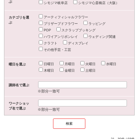
ぶ
シモジマ岐阜店
シモジマ心斎橋店（大阪）
アーティフィシャルフラワー
カテゴリを選
ぶ
プリザーブドフラワー
ラッピング
POP
スクラップブッキング
ハワイアンリボンレイ
ウェディング関連
クラフト
ディスプレイ
その他手芸・工芸
日曜日
月曜日
火曜日
水曜日
曜日を選ぶ
木曜日
金曜日
土曜日
講師名で選ぶ
※部分一致可
ワークショッ
プ名で選ぶ
※部分一致可