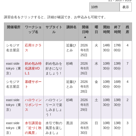
21
-
30
件 /
93
件
講習会名をクリックすると、詳細が確認でき、お申込みも可能です。
開催場所
ワークショ
サブタイト
講師名
開催
曜
開始
終了
残
ップ名
ル
日時
日
時間
時間
席
▲
シモジマ
応用Ⅱクラ
近藤ひ
2026
火
14時
17時
4
名古屋店
ス
とみ
年8月
30分
00分
25日
east side
斜め包み特
斜め包みを
杉崎
2026
水
10時
13時
7
tokyo（東
化講座VO
好きになり
年8月
30分
00分
京）
L.1
ましょう！
26日
シモジマ
基礎サポー
近藤ひ
2026
金
10時
16時
4
名古屋店
ト
とみ
年8月
00分
00分
28日
east side
ハロウィン
ハロウィン
杉崎
2026
土
10時
13時
2
tokyo（東
リボンリー
リースで楽
年8月
30分
30分
京）
ス
しみましょ
29日
う！
east side
水引講習会
水引で秋の
黒須
2026
日
10時
13時
3
tokyo（東
「近づく秋
風景を楽し
年8月
30分
30分
京）
の風景」
みましょ
30日