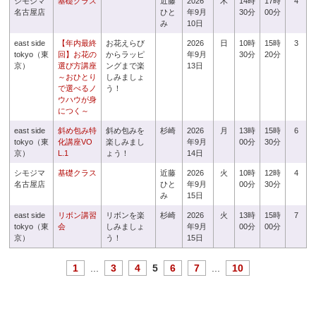
シモジマ
基礎クラス
近藤
2026
木
14時
17時
4
名古屋店
ひと
年9月
30分
00分
み
10日
east side
【年内最終
お花えらび
2026
日
10時
15時
3
tokyo（東
回】お花の
からラッピ
年9月
30分
20分
京）
選び方講座
ングまで楽
13日
～おひとり
しみましょ
で選べるノ
う！
ウハウが身
につく～
east side
斜め包み特
斜め包みを
杉崎
2026
月
13時
15時
6
tokyo（東
化講座VO
楽しみまし
年9月
00分
30分
京）
L.1
ょう！
14日
シモジマ
基礎クラス
近藤
2026
火
10時
12時
4
名古屋店
ひと
年9月
00分
30分
み
15日
east side
リボン講習
リボンを楽
杉崎
2026
火
13時
15時
7
tokyo（東
会
しみましょ
年9月
00分
00分
京）
う！
15日
1
...
3
4
5
6
7
...
10