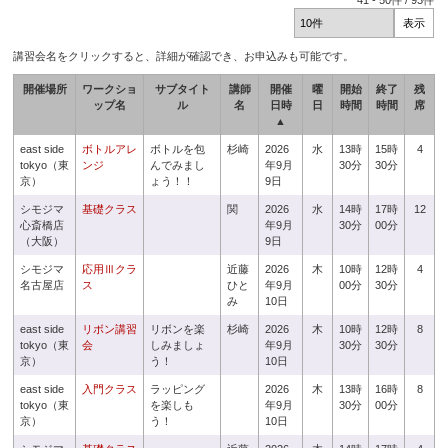
41
-
50
件 /
93
件
講習会名をクリックすると、詳細が確認でき、お申込みも可能です。
開催場所
ワークショ
サブタイト
講師
開催
曜
開始
終了
残
ップ名
ル
名
日時
日
時間
時間
席
▲
east side
ボトルアレ
ボトルを包
杉崎
2026
水
13時
15時
4
tokyo（東
ンジ
んでみまし
年9月
30分
30分
京）
ょう！！
9日
シモジマ
基礎クラス
関
2026
水
14時
17時
12
心斎橋店
年9月
30分
00分
（大阪）
9日
シモジマ
応用Ⅲクラ
近藤
2026
木
10時
12時
4
名古屋店
ス
ひと
年9月
00分
30分
み
10日
east side
リボン講習
リボンを楽
杉崎
2026
木
10時
12時
8
tokyo（東
会
しみましょ
年9月
30分
30分
京）
う！
10日
east side
入門クラス
ラッピング
2026
木
13時
16時
8
tokyo（東
を楽しも
年9月
30分
00分
京）
う！
10日