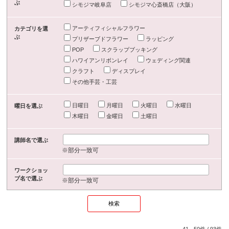
ぶ
シモジマ岐阜店
シモジマ心斎橋店（大阪）
アーティフィシャルフラワー
カテゴリを選
ぶ
プリザーブドフラワー
ラッピング
POP
スクラップブッキング
ハワイアンリボンレイ
ウェディング関連
クラフト
ディスプレイ
その他手芸・工芸
日曜日
月曜日
火曜日
水曜日
曜日を選ぶ
木曜日
金曜日
土曜日
講師名で選ぶ
※部分一致可
ワークショッ
プ名で選ぶ
※部分一致可