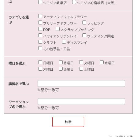
ぶ
シモジマ岐阜店
シモジマ心斎橋店（大阪）
アーティフィシャルフラワー
カテゴリを選
ぶ
プリザーブドフラワー
ラッピング
POP
スクラップブッキング
ハワイアンリボンレイ
ウェディング関連
クラフト
ディスプレイ
その他手芸・工芸
日曜日
月曜日
火曜日
水曜日
曜日を選ぶ
木曜日
金曜日
土曜日
講師名で選ぶ
※部分一致可
ワークショッ
プ名で選ぶ
※部分一致可