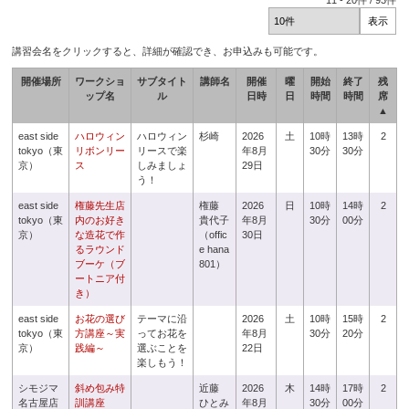
11
-
20
件 /
93
件
講習会名をクリックすると、詳細が確認でき、お申込みも可能です。
開催場所
ワークショ
サブタイト
講師名
開催
曜
開始
終了
残
ップ名
ル
日時
日
時間
時間
席
▲
east side
ハロウィン
ハロウィン
杉崎
2026
土
10時
13時
2
tokyo（東
リボンリー
リースで楽
年8月
30分
30分
京）
ス
しみましょ
29日
う！
east side
権藤先生店
権藤
2026
日
10時
14時
2
tokyo（東
内のお好き
貴代子
年8月
30分
00分
京）
な造花で作
（offic
30日
るラウンド
e hana
ブーケ（ブ
801）
ートニア付
き）
east side
お花の選び
テーマに沿
2026
土
10時
15時
2
tokyo（東
方講座～実
ってお花を
年8月
30分
20分
京）
践編～
選ぶことを
22日
楽しもう！
シモジマ
斜め包み特
近藤
2026
木
14時
17時
2
名古屋店
訓講座
ひとみ
年8月
30分
00分