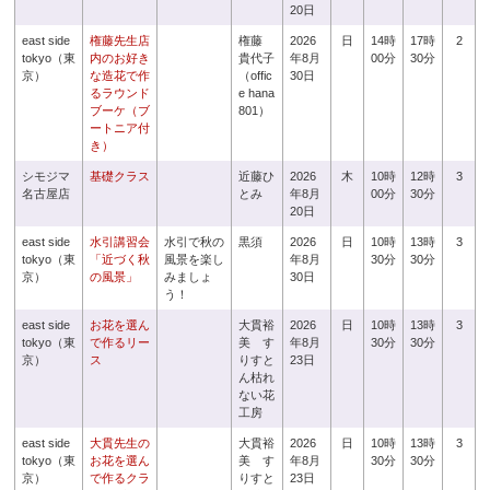
20日
east side
権藤先生店
権藤
2026
日
14時
17時
2
tokyo（東
内のお好き
貴代子
年8月
00分
30分
京）
な造花で作
（offic
30日
るラウンド
e hana
ブーケ（ブ
801）
ートニア付
き）
シモジマ
基礎クラス
近藤ひ
2026
木
10時
12時
3
名古屋店
とみ
年8月
00分
30分
20日
east side
水引講習会
水引で秋の
黒須
2026
日
10時
13時
3
tokyo（東
「近づく秋
風景を楽し
年8月
30分
30分
京）
の風景」
みましょ
30日
う！
east side
お花を選ん
大貫裕
2026
日
10時
13時
3
tokyo（東
で作るリー
美 す
年8月
30分
30分
京）
ス
りすと
23日
ん枯れ
ない花
工房
east side
大貫先生の
大貫裕
2026
日
10時
13時
3
tokyo（東
お花を選ん
美 す
年8月
30分
30分
京）
で作るクラ
りすと
23日