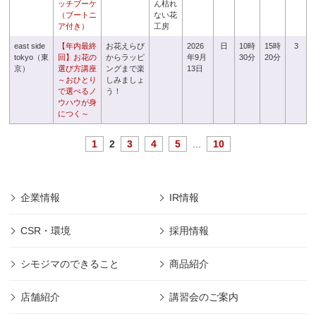
ッチブーケ
ん枯れ
（ブートニ
ない花
ア付き）
工房
east side
【年内最終
お花えらび
2026
日
10時
15時
3
tokyo（東
回】お花の
からラッピ
年9月
30分
20分
京）
選び方講座
ングまで楽
13日
～おひとり
しみましょ
で選べるノ
う！
ウハウが身
につく～
1
2
3
4
5
...
10
企業情報
IR情報
CSR・環境
採用情報
シモジマのできること
商品紹介
店舗紹介
講習会のご案内