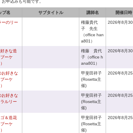
、お申込みも可能です。
ップ名
サブタイトル
講師名
開催日時
ラーのリー
権藤貴代
2026年8月3
子 先生
（office han
a801）
お好きな造
権藤 貴代
2026年8月3
チブーケ
子（office h
き）
ana801）
のお好きな
甲斐田祥子
2026年8月2
スブーケ
(Rosetta主
き）
催)
のお好きな
甲斐田祥子
2026年8月2
ュラルリー
(Rosetta主
催)
カゴ＆造花
甲斐田祥子
2026年8月2
クブーケ
(Rosetta主
き）
催)