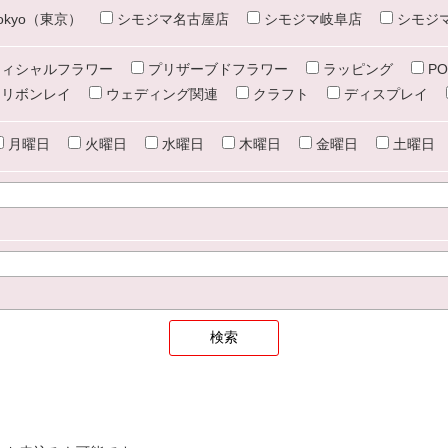
e tokyo（東京）
シモジマ名古屋店
シモジマ岐阜店
シモジ
ィシャルフラワー
プリザーブドフラワー
ラッピング
PO
リボンレイ
ウェディング関連
クラフト
ディスプレイ
月曜日
火曜日
水曜日
木曜日
金曜日
土曜日