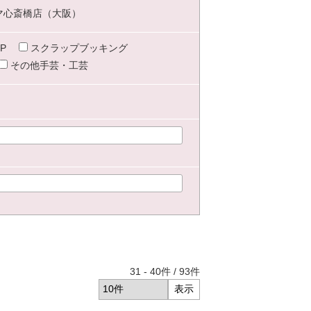
マ心斎橋店（大阪）
P
スクラップブッキング
その他手芸・工芸
31
-
40
件 /
93
件