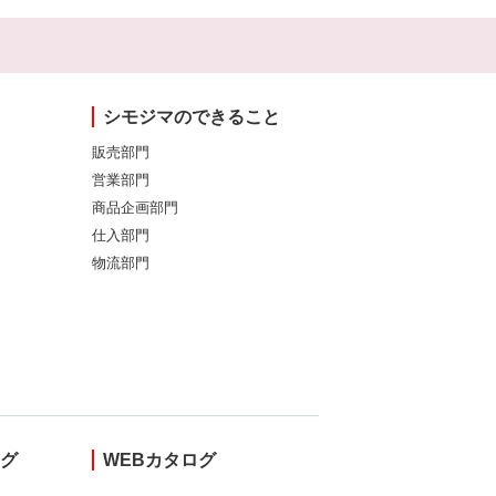
シモジマのできること
販売部門
営業部門
商品企画部門
仕入部門
物流部門
ング
WEBカタログ
し