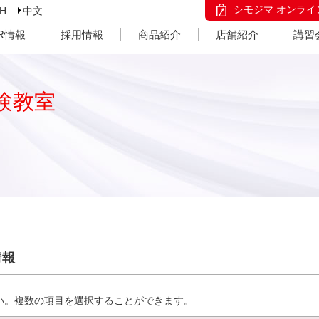
シモジマ オンライ
SH
中文
IR情報
採用情報
商品紹介
店舗紹介
講習
験教室
情報
い。複数の項目を選択することができます。