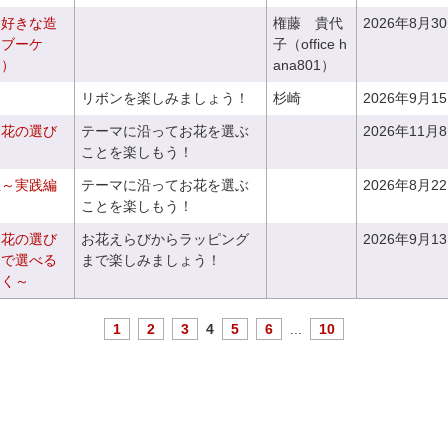
お好きな造
権藤 貴代
2026年8月3
ドブーケ
子（office h
き）
ana801）
リボンを楽しみましょう！
杉崎
2026年9月1
お花の選び
テーマに沿ってお花を選ぶ
2026年11月
～
ことを楽しもう！
座～実践編
テーマに沿ってお花を選ぶ
2026年8月2
ことを楽しもう！
お花の選び
お花えらびからラッピング
2026年9月1
りで選べる
まで楽しみましょう！
つく～
1
2
3
4
5
6
...
10