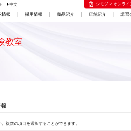
シモジマ オンライ
SH
中文
IR情報
採用情報
商品紹介
店舗紹介
講習
験教室
情報
い。複数の項目を選択することができます。