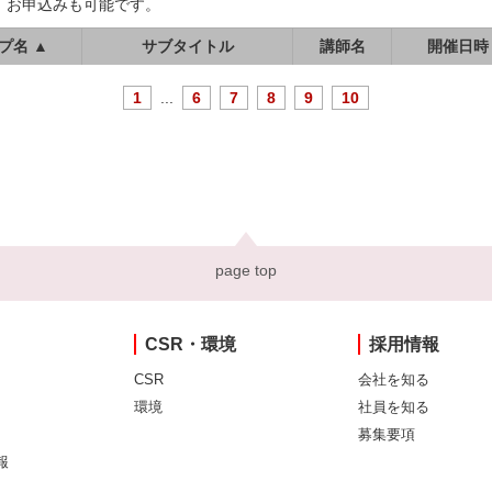
、お申込みも可能です。
プ名 ▲
サブタイトル
講師名
開催日時
1
...
6
7
8
9
10
page top
CSR・環境
採用情報
CSR
会社を知る
環境
社員を知る
募集要項
報