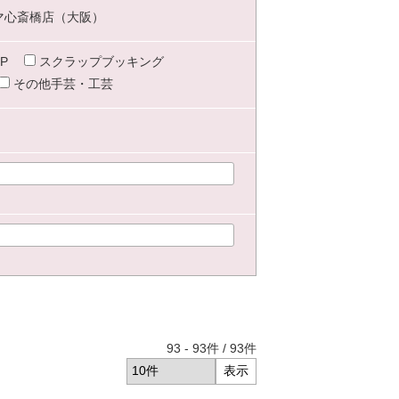
マ心斎橋店（大阪）
P
スクラップブッキング
その他手芸・工芸
93
-
93
件 /
93
件