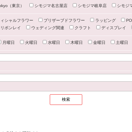
e tokyo（東京）
シモジマ名古屋店
シモジマ岐阜店
シモジ
ィシャルフラワー
プリザーブドフラワー
ラッピング
PO
リボンレイ
ウェディング関連
クラフト
ディスプレイ
月曜日
火曜日
水曜日
木曜日
金曜日
土曜日