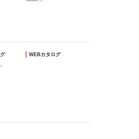
ング
WEBカタログ
し