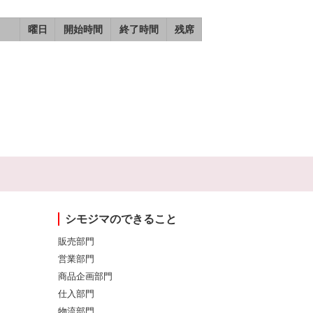
曜日
開始時間
終了時間
残席
シモジマのできること
販売部門
営業部門
商品企画部門
仕入部門
物流部門