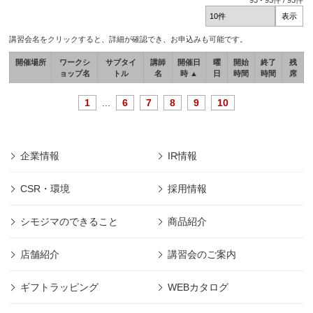
93
-
93
件 /
93
件
講習会名をクリックすると、詳細が確認でき、お申込みも可能です。
開催場所
ワークシ
サブタイ
講師
開催日
曜
開始
終了
残
ョップ名
トル
名
時 ▲
日
時間
時間
席
1
...
6
7
8
9
10
企業情報
IR情報
CSR・環境
採用情報
シモジマのできること
商品紹介
店舗紹介
講習会のご案内
ギフトラッピング
WEBカタログ