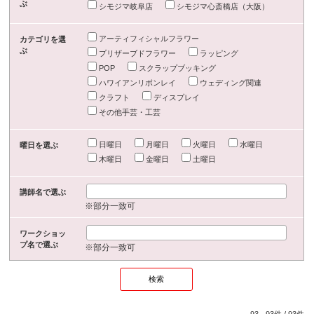
ぶ
シモジマ岐阜店
シモジマ心斎橋店（大阪）
アーティフィシャルフラワー
カテゴリを選
ぶ
プリザーブドフラワー
ラッピング
POP
スクラップブッキング
ハワイアンリボンレイ
ウェディング関連
クラフト
ディスプレイ
その他手芸・工芸
日曜日
月曜日
火曜日
水曜日
曜日を選ぶ
木曜日
金曜日
土曜日
講師名で選ぶ
※部分一致可
ワークショッ
プ名で選ぶ
※部分一致可