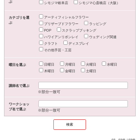
ぶ
シモジマ岐阜店
シモジマ心斎橋店（大阪）
アーティフィシャルフラワー
カテゴリを選
ぶ
プリザーブドフラワー
ラッピング
POP
スクラップブッキング
ハワイアンリボンレイ
ウェディング関連
クラフト
ディスプレイ
その他手芸・工芸
日曜日
月曜日
火曜日
水曜日
曜日を選ぶ
木曜日
金曜日
土曜日
講師名で選ぶ
※部分一致可
ワークショッ
プ名で選ぶ
※部分一致可