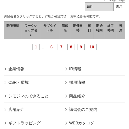
93
-
93
件 /
93
件
講習会名をクリックすると、詳細が確認でき、お申込みも可能です。
開催場所
ワークシ
サブタイ
講師
開催日
曜
開始
終了
残
ョップ名
トル
名
時
日
時間
時間
席
▲
1
...
6
7
8
9
10
企業情報
IR情報
CSR・環境
採用情報
シモジマのできること
商品紹介
店舗紹介
講習会のご案内
ギフトラッピング
WEBカタログ