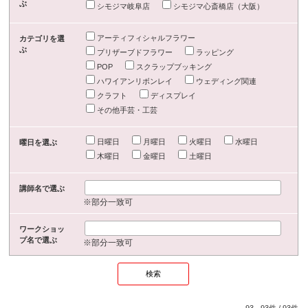
ぶ
シモジマ岐阜店
シモジマ心斎橋店（大阪）
アーティフィシャルフラワー
カテゴリを選
ぶ
プリザーブドフラワー
ラッピング
POP
スクラップブッキング
ハワイアンリボンレイ
ウェディング関連
クラフト
ディスプレイ
その他手芸・工芸
日曜日
月曜日
火曜日
水曜日
曜日を選ぶ
木曜日
金曜日
土曜日
講師名で選ぶ
※部分一致可
ワークショッ
プ名で選ぶ
※部分一致可