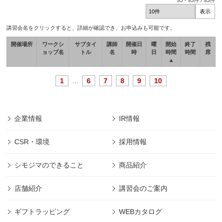
93
-
93
件 /
93
件
講習会名をクリックすると、詳細が確認でき、お申込みも可能です。
開催場所
ワークシ
サブタイ
講師
開催日
曜
開始
終了
残
ョップ名
トル
名
時
日
時間
時間
席
▲
1
...
6
7
8
9
10
企業情報
IR情報
CSR・環境
採用情報
シモジマのできること
商品紹介
店舗紹介
講習会のご案内
ギフトラッピング
WEBカタログ