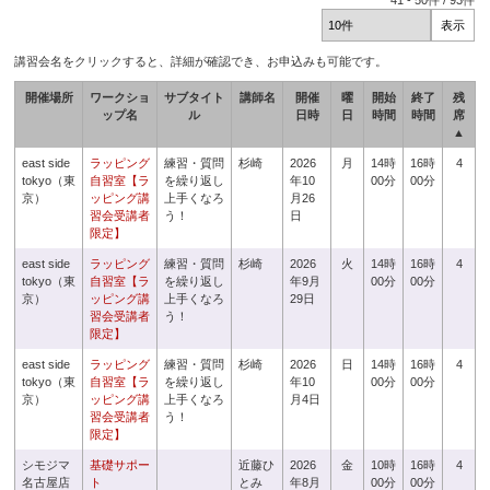
41
-
50
件 /
93
件
講習会名をクリックすると、詳細が確認でき、お申込みも可能です。
開催場所
ワークショ
サブタイト
講師名
開催
曜
開始
終了
残
ップ名
ル
日時
日
時間
時間
席
▲
east side
ラッピング
練習・質問
杉崎
2026
月
14時
16時
4
tokyo（東
自習室【ラ
を繰り返し
年10
00分
00分
京）
ッピング講
上手くなろ
月26
習会受講者
う！
日
限定】
east side
ラッピング
練習・質問
杉崎
2026
火
14時
16時
4
tokyo（東
自習室【ラ
を繰り返し
年9月
00分
00分
京）
ッピング講
上手くなろ
29日
習会受講者
う！
限定】
east side
ラッピング
練習・質問
杉崎
2026
日
14時
16時
4
tokyo（東
自習室【ラ
を繰り返し
年10
00分
00分
京）
ッピング講
上手くなろ
月4日
習会受講者
う！
限定】
シモジマ
基礎サポー
近藤ひ
2026
金
10時
16時
4
名古屋店
ト
とみ
年8月
00分
00分