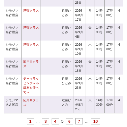
28日
シモジマ
基礎クラス
近藤ひ
2026
月
14時
17時
4
名古屋店
とみ
年8月
30分
00分
17日
シモジマ
基礎クラス
近藤ひ
2026
金
14時
17時
4
名古屋店
とみ
年9月
30分
00分
4日
シモジマ
基礎クラス
近藤ひ
2026
木
14時
17時
4
名古屋店
とみ
年9月
30分
00分
10日
シモジマ
応用Ⅲクラ
近藤ひ
2026
金
14時
17時
4
名古屋店
ス
とみ
年9月
30分
00分
18日
シモジマ
テーマラッ
近藤
2026
水
14時
17時
4
名古屋店
ピング～不
ひとみ
年9月
30分
00分
織布を使っ
23日
て～
シモジマ
応用Ⅱクラ
近藤ひ
2026
火
14時
17時
4
名古屋店
ス
とみ
年8月
30分
00分
25日
1
...
3
4
5
6
7
...
10