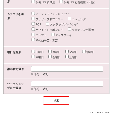
ぶ
シモジマ岐阜店
シモジマ心斎橋店（大阪）
アーティフィシャルフラワー
カテゴリを選
ぶ
プリザーブドフラワー
ラッピング
POP
スクラップブッキング
ハワイアンリボンレイ
ウェディング関連
クラフト
ディスプレイ
その他手芸・工芸
日曜日
月曜日
火曜日
水曜日
曜日を選ぶ
木曜日
金曜日
土曜日
講師名で選ぶ
※部分一致可
ワークショッ
プ名で選ぶ
※部分一致可