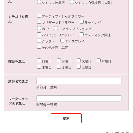
ぶ
シモジマ岐阜店
シモジマ心斎橋店（大阪）
アーティフィシャルフラワー
カテゴリを選
ぶ
プリザーブドフラワー
ラッピング
POP
スクラップブッキング
ハワイアンリボンレイ
ウェディング関連
クラフト
ディスプレイ
その他手芸・工芸
日曜日
月曜日
火曜日
水曜日
曜日を選ぶ
木曜日
金曜日
土曜日
講師名で選ぶ
※部分一致可
ワークショッ
プ名で選ぶ
※部分一致可