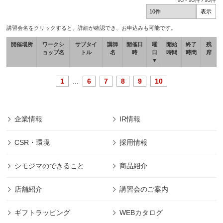
93
-
93
件 /
93
件
講習会名をクリックすると、詳細が確認でき、お申込みも可能です。
開催場所
ワークシ
サブタイ
講師
開催日
曜
開始
終了
残
ョップ名
トル
名
時
日
時間
時間
席
▼
1
...
6
7
8
9
10
企業情報
IR情報
CSR・環境
採用情報
シモジマのできること
商品紹介
店舗紹介
講習会のご案内
ギフトラッピング
WEBカタログ