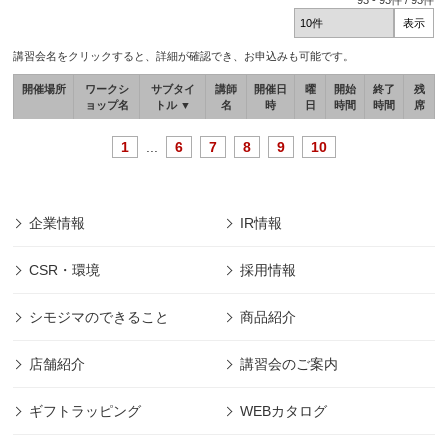
93
-
93
件 /
93
件
講習会名をクリックすると、詳細が確認でき、お申込みも可能です。
開催場所
ワークシ
サブタイ
講師
開催日
曜
開始
終了
残
ョップ名
トル ▼
名
時
日
時間
時間
席
1
...
6
7
8
9
10
企業情報
IR情報
CSR・環境
採用情報
シモジマのできること
商品紹介
店舗紹介
講習会のご案内
ギフトラッピング
WEBカタログ