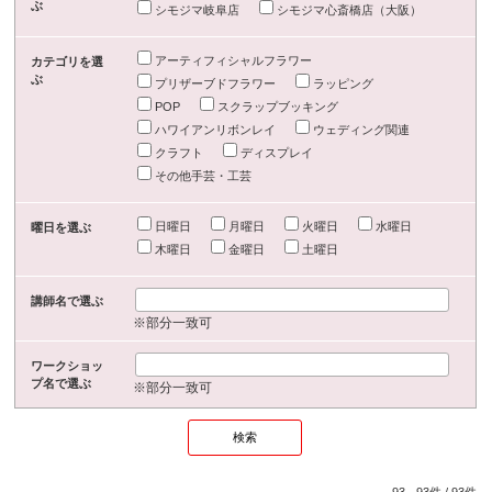
ぶ
シモジマ岐阜店
シモジマ心斎橋店（大阪）
アーティフィシャルフラワー
カテゴリを選
ぶ
プリザーブドフラワー
ラッピング
POP
スクラップブッキング
ハワイアンリボンレイ
ウェディング関連
クラフト
ディスプレイ
その他手芸・工芸
日曜日
月曜日
火曜日
水曜日
曜日を選ぶ
木曜日
金曜日
土曜日
講師名で選ぶ
※部分一致可
ワークショッ
プ名で選ぶ
※部分一致可