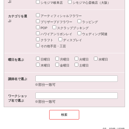
ぶ
シモジマ岐阜店
シモジマ心斎橋店（大阪）
アーティフィシャルフラワー
カテゴリを選
ぶ
プリザーブドフラワー
ラッピング
POP
スクラップブッキング
ハワイアンリボンレイ
ウェディング関連
クラフト
ディスプレイ
その他手芸・工芸
日曜日
月曜日
火曜日
水曜日
曜日を選ぶ
木曜日
金曜日
土曜日
講師名で選ぶ
※部分一致可
ワークショッ
プ名で選ぶ
※部分一致可