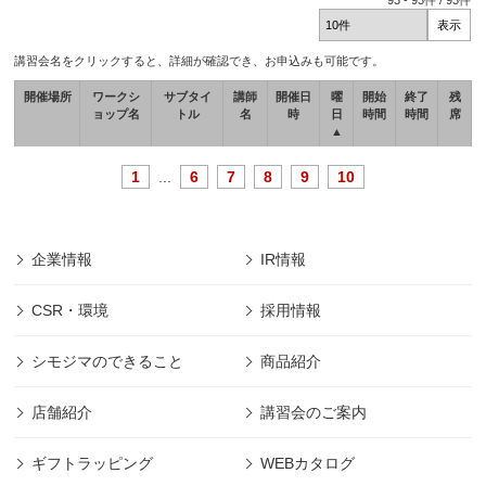
93
-
93
件 /
93
件
講習会名をクリックすると、詳細が確認でき、お申込みも可能です。
開催場所
ワークシ
サブタイ
講師
開催日
曜
開始
終了
残
ョップ名
トル
名
時
日
時間
時間
席
▲
1
...
6
7
8
9
10
企業情報
IR情報
CSR・環境
採用情報
シモジマのできること
商品紹介
店舗紹介
講習会のご案内
ギフトラッピング
WEBカタログ