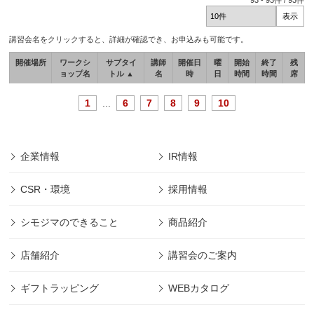
93
-
93
件 /
93
件
講習会名をクリックすると、詳細が確認でき、お申込みも可能です。
開催場所
ワークシ
サブタイ
講師
開催日
曜
開始
終了
残
ョップ名
トル ▲
名
時
日
時間
時間
席
1
...
6
7
8
9
10
企業情報
IR情報
CSR・環境
採用情報
シモジマのできること
商品紹介
店舗紹介
講習会のご案内
ギフトラッピング
WEBカタログ