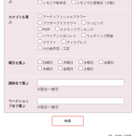
ぶ
シモジマ岐阜店
シモジマ心斎橋店（大阪）
アーティフィシャルフラワー
カテゴリを選
ぶ
プリザーブドフラワー
ラッピング
POP
スクラップブッキング
ハワイアンリボンレイ
ウェディング関連
クラフト
ディスプレイ
その他手芸・工芸
日曜日
月曜日
火曜日
水曜日
曜日を選ぶ
木曜日
金曜日
土曜日
講師名で選ぶ
※部分一致可
ワークショッ
プ名で選ぶ
※部分一致可