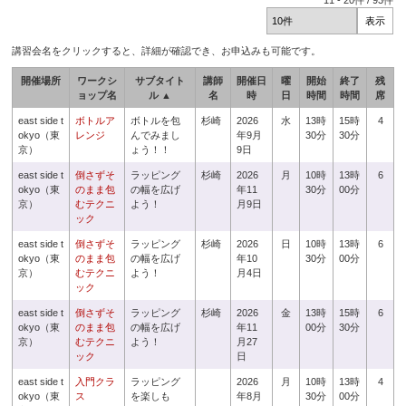
11
-
20
件 /
93
件
講習会名をクリックすると、詳細が確認でき、お申込みも可能です。
開催場所
ワークシ
サブタイト
講師
開催日
曜
開始
終了
残
ョップ名
ル ▲
名
時
日
時間
時間
席
east side t
ボトルア
ボトルを包
杉崎
2026
水
13時
15時
4
okyo（東
レンジ
んでみまし
年9月
30分
30分
京）
ょう！！
9日
east side t
倒さずそ
ラッピング
杉崎
2026
月
10時
13時
6
okyo（東
のまま包
の幅を広げ
年11
30分
00分
京）
むテクニ
よう！
月9日
ック
east side t
倒さずそ
ラッピング
杉崎
2026
日
10時
13時
6
okyo（東
のまま包
の幅を広げ
年10
30分
00分
京）
むテクニ
よう！
月4日
ック
east side t
倒さずそ
ラッピング
杉崎
2026
金
13時
15時
6
okyo（東
のまま包
の幅を広げ
年11
00分
30分
京）
むテクニ
よう！
月27
ック
日
east side t
入門クラ
ラッピング
2026
月
10時
13時
4
okyo（東
ス
を楽しも
年8月
30分
00分