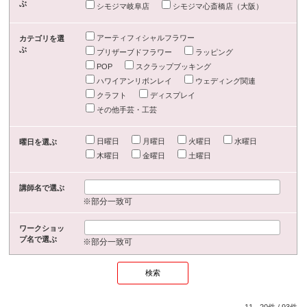
ぶ
シモジマ岐阜店
シモジマ心斎橋店（大阪）
アーティフィシャルフラワー
カテゴリを選
ぶ
プリザーブドフラワー
ラッピング
POP
スクラップブッキング
ハワイアンリボンレイ
ウェディング関連
クラフト
ディスプレイ
その他手芸・工芸
日曜日
月曜日
火曜日
水曜日
曜日を選ぶ
木曜日
金曜日
土曜日
講師名で選ぶ
※部分一致可
ワークショッ
プ名で選ぶ
※部分一致可