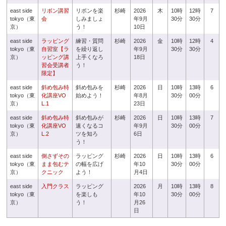
east side
リボン講習
リボンを楽
杉崎
2026
木
10時
12時
7
tokyo（東
会
しみましょ
年9月
30分
30分
京）
う！
10日
east side
ラッピング
練習・質問
杉崎
2026
金
10時
12時
4
tokyo（東
自習室【ラ
を繰り返し
年9月
30分
30分
京）
ッピング講
上手くなろ
18日
習会受講者
う！
限定】
east side
斜め包み特
斜め包みを
杉崎
2026
日
10時
13時
6
tokyo（東
化講座VO
始めよう！
年8月
30分
00分
京）
L.1
23日
east side
斜め包み特
斜め包みが
杉崎
2026
日
10時
13時
7
tokyo（東
化講座VO
速くなるコ
年9月
30分
00分
京）
L.2
ツを知ろ
6日
う！
east side
倒さずその
ラッピング
杉崎
2026
日
10時
13時
6
tokyo（東
まま包むテ
の幅を広げ
年10
30分
00分
京）
クニック
よう！
月4日
east side
入門クラス
ラッピング
2026
月
10時
13時
8
tokyo（東
を楽しも
年10
30分
00分
京）
う！
月26
日