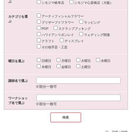
ぶ
シモジマ岐阜店
シモジマ心斎橋店（大阪）
アーティフィシャルフラワー
カテゴリを選
ぶ
プリザーブドフラワー
ラッピング
POP
スクラップブッキング
ハワイアンリボンレイ
ウェディング関連
クラフト
ディスプレイ
その他手芸・工芸
日曜日
月曜日
火曜日
水曜日
曜日を選ぶ
木曜日
金曜日
土曜日
講師名で選ぶ
※部分一致可
ワークショッ
プ名で選ぶ
※部分一致可