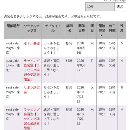
11
-
20
件 /
93
件
講習会名をクリックすると、詳細が確認でき、お申込みも可能です。
開催場所
ワークショ
サブタイト
講師
開催
曜
開始
終了
残
ップ名
ル
名
日時
日
時間
時間
席
▲
east side
ボトル基礎
ボトルを包
杉崎
2026
水
10時
12時
5
tokyo（東
んでみまし
年9月
30分
00分
京）
ょう！！
9日
east side
ラッピング
練習・質問
杉崎
2026
月
10時
12時
4
tokyo（東
自習室【ラ
を繰り返し
年8月
30分
30分
京）
ッピング講
上手くなろ
17日
習会受講者
う！
限定】
east side
リボン講習
リボンを楽
杉崎
2026
火
10時
12時
8
tokyo（東
会
しみましょ
年10
30分
30分
京）
う！
月13
日
east side
ラッピング
練習・質問
杉崎
2026
水
10時
12時
4
tokyo（東
自習室【ラ
を繰り返し
年10
30分
30分
京）
ッピング講
上手くなろ
月21
習会受講者
う！
日
限定】